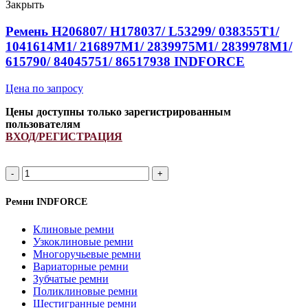
ремень
Закрыть
клиновой
INDFORCE
Ремень H206807/ H178037/ L53299/ 038355T1/
Strongest
1041614M1/ 216897M1/ 2839975M1/ 2839978M1/
615790/ 84045751/ 86517938 INDFORCE
Цена по запросу
Цены доступны только зарегистрированным
пользователям
ВХОД/РЕГИСТРАЦИЯ
Количество
товара
Ремень
Ремни INDFORCE
H206807/
H178037/
Клиновые ремни
L53299/
Узкоклиновые ремни
038355T1/
Многоручьевые ремни
1041614M1/
Вариаторные ремни
216897M1/
Зубчатые ремни
2839975M1/
Поликлиновые ремни
2839978M1/
Шестигранные ремни
615790/