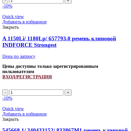
товара
-10%
A
1290Li/
Quick view
1320Lp
Добавить в избранное
ремень
Закрыть
клиновой
INDFORCE
A 1150Li/ 1180Lp/ 657793.0 ремень клиновой
Strongest
INDFORCE Strongest
Цена по запросу
Цены доступны только зарегистрированным
пользователям
ВХОД/РЕГИСТРАЦИЯ
Количество
товара
-10%
A
1150Li/
Quick view
1180Lp/
Добавить в избранное
657793.0
Закрыть
ремень
клиновой
545668.1/ 340433152/ 833867M1 ремень клиновой