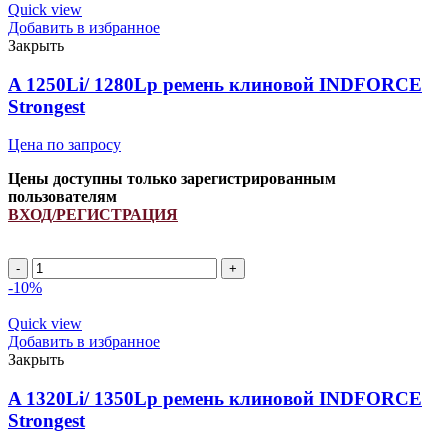
Quick view
Добавить в избранное
Закрыть
A 1250Li/ 1280Lp ремень клиновой INDFORCE
Strongest
Цена по запросу
Цены доступны только зарегистрированным
пользователям
ВХОД/РЕГИСТРАЦИЯ
Количество
товара
-10%
A
1250Li/
Quick view
1280Lp
Добавить в избранное
ремень
Закрыть
клиновой
INDFORCE
A 1320Li/ 1350Lp ремень клиновой INDFORCE
Strongest
Strongest