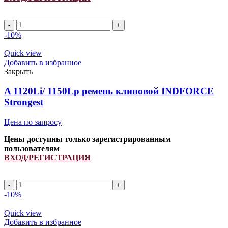
Количество
товара
-10%
A
1370Li/
Quick view
1400Lp
Добавить в избранное
ремень
Закрыть
клиновой
INDFORCE
A 1120Li/ 1150Lp ремень клиновой INDFORCE
Strongest
Strongest
Цена по запросу
Цены доступны только зарегистрированным
пользователям
ВХОД/РЕГИСТРАЦИЯ
Количество
товара
-10%
A
1120Li/
Quick view
1150Lp
Добавить в избранное