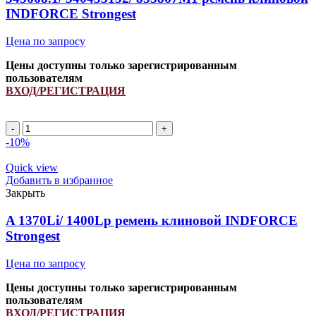
INDFORCE
INDFORCE Strongest
Strongest
Цена по запросу
Цены доступны только зарегистрированным
пользователям
ВХОД/РЕГИСТРАЦИЯ
Количество
товара
-10%
545668.1/
340433152/
Quick view
833867M1
Добавить в избранное
ремень
Закрыть
клиновой
INDFORCE
A 1370Li/ 1400Lp ремень клиновой INDFORCE
Strongest
Strongest
Цена по запросу
Цены доступны только зарегистрированным
пользователям
ВХОД/РЕГИСТРАЦИЯ