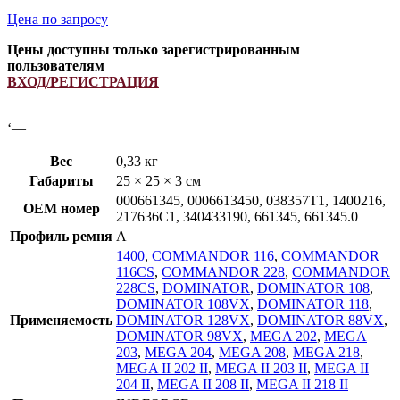
Цена по запросу
Цены доступны только зарегистрированным
пользователям
ВХОД/РЕГИСТРАЦИЯ
‘—
Вес
0,33 кг
Габариты
25 × 25 × 3 см
000661345, 0006613450, 038357T1, 1400216,
OEM номер
217636C1, 340433190, 661345, 661345.0
Профиль ремня
A
1400
,
COMMANDOR 116
,
COMMANDOR
116CS
,
COMMANDOR 228
,
COMMANDOR
228CS
,
DOMINATOR
,
DOMINATOR 108
,
DOMINATOR 108VX
,
DOMINATOR 118
,
Применяемость
DOMINATOR 128VX
,
DOMINATOR 88VX
,
DOMINATOR 98VX
,
MEGA 202
,
MEGA
203
,
MEGA 204
,
MEGA 208
,
MEGA 218
,
MEGA II 202 II
,
MEGA II 203 II
,
MEGA II
204 II
,
MEGA II 208 II
,
MEGA II 218 II