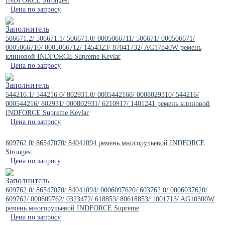
INDFORCE Strongest
Цена по запросу
506671.2/ 506671.1/ 506671.0/ 0005066711/ 506671/ 000506671/
0005066710/ 0005066712/ 1454323/ 87041732/ AG17840W ремень
клиновой INDFORCE Supreme Kevlar
Цена по запросу
544216.1/ 544216.0/ 802931.0/ 0005442160/ 0008029310/ 544216/
000544216/ 802931/ 000802931/ 6210917/ 1401241 ремень клиновой
INDFORCE Supreme Kevlar
Цена по запросу
609762.0/ 86547070/ 84041094 ремень многоручьевой INDFORCE
Strongest
Цена по запросу
609762.0/ 86547070/ 84041094/ 0006097620/ 603762.0/ 0006037620/
609762/ 000609762/ 0323472/ 618853/ 80618853/ 1001713/ AG10300W
ремень многоручьевой INDFORCE Supreme
Цена по запросу