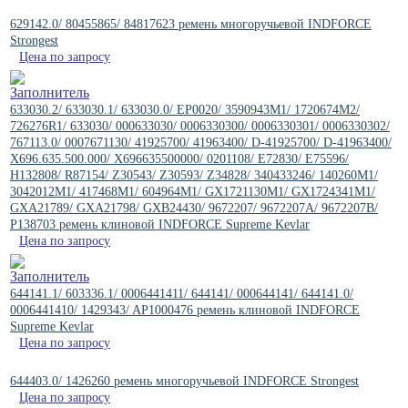
629142.0/ 80455865/ 84817623 ремень многоручьевой INDFORCE
Strongest
Цена по запросу
633030.2/ 633030.1/ 633030.0/ EP0020/ 3590943M1/ 1720674M2/
726276R1/ 633030/ 000633030/ 0006330300/ 0006330301/ 0006330302/
767113.0/ 0007671130/ 41925700/ 41963400/ D-41925700/ D-41963400/
X696.635.500.000/ X696635500000/ 0201108/ E72830/ E75596/
H132808/ R87154/ Z30543/ Z30593/ Z34828/ 340433246/ 140260M1/
3042012M1/ 417468M1/ 604964M1/ GX1721130M1/ GX1724341M1/
GXA21789/ GXA21798/ GXB24430/ 9672207/ 9672207A/ 9672207B/
P138703 ремень клиновой INDFORCE Supreme Kevlar
Цена по запросу
644141.1/ 603336.1/ 0006441411/ 644141/ 000644141/ 644141.0/
0006441410/ 1429343/ AP1000476 ремень клиновой INDFORCE
Supreme Kevlar
Цена по запросу
644403.0/ 1426260 ремень многоручьевой INDFORCE Strongest
Цена по запросу