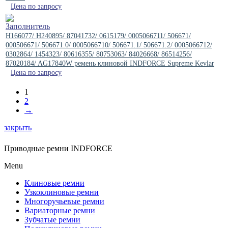
Цена по запросу
H166077/ H240895/ 87041732/ 0615179/ 0005066711/ 506671/
000506671/ 506671.0/ 0005066710/ 506671.1/ 506671.2/ 0005066712/
0302864/ 1454323/ 80616355/ 80753063/ 84026668/ 86514256/
87020184/ AG17840W ремень клиновой INDFORCE Supreme Kevlar
Цена по запросу
1
2
→
закрыть
Приводные ремни INDFORCE
Menu
Клиновые ремни
Узкоклиновые ремни
Многоручьевые ремни
Вариаторные ремни
Зубчатые ремни