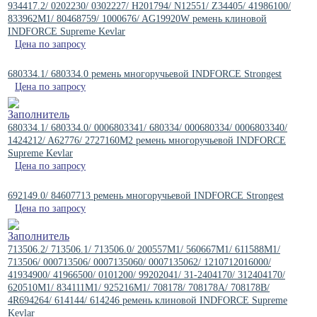
934417.2/ 0202230/ 0302227/ H201794/ N12551/ Z34405/ 41986100/
833962M1/ 80468759/ 1000676/ AG19920W ремень клиновой
INDFORCE Supreme Kevlar
Цена по запросу
680334.1/ 680334.0 ремень многоручьевой INDFORCE Strongest
Цена по запросу
680334.1/ 680334.0/ 0006803341/ 680334/ 000680334/ 0006803340/
1424212/ A62776/ 2727160M2 ремень многоручьевой INDFORCE
Supreme Kevlar
Цена по запросу
692149.0/ 84607713 ремень многоручьевой INDFORCE Strongest
Цена по запросу
713506.2/ 713506.1/ 713506.0/ 200557M1/ 560667M1/ 611588M1/
713506/ 000713506/ 0007135060/ 0007135062/ 1210712016000/
41934900/ 41966500/ 0101200/ 99202041/ 31-2404170/ 312404170/
620510M1/ 834111M1/ 925216M1/ 708178/ 708178A/ 708178B/
4R694264/ 614144/ 614246 ремень клиновой INDFORCE Supreme
Kevlar