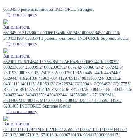
661345.0 ремень клиновой INDFORCE Strongest
Цена по запросу
661345.0/ 217636C1/ 0006613450/ 661345/ 000661345/ 1400216/
340433190/ 038357T1 ремень клиновой INDFORCE Supreme Kevlar
Цена по запросу
662901R1/ 670464C1/ 726285R1/ A61048/ 0006672420/ 233839/
000233839/ 233839.2/ 0002338392/ 667242/ 000667242/ 667242.0/
750193/ 000750193/ 750193.2/ 0007501932/ 0445 2440/ 4452440/
602944/ 41926100/ 41963700/ 4129785117/ 9911860724/ 0201112/
0401111/ 1401113/ AR93012/ CA22534/ CC20041/ CQ03492/ CQ17755/
R73785/ R91407/ Z45482/ ZX64616/ ZY50372/ 340432244/ 340432246/
340433244/ 340433259/ 430432244/ 1435868M1/ 2716309M1/
2834466M1/ 402177M1/ 230043/ 320043/ 325551/ 325569/ 33525/
6201405 INDFORCE Supreme Kevlar
Цена по запросу
671013.1/ 6217977M1/ H220884/ Z59557/ 0006710131/ 0009344172/
671013/ 000671013/ 671013.0/ 0006710130/ 934417/ 000934417/