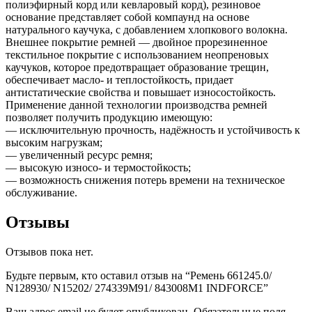
полиэфирный корд или кевларовый корд), резиновое
основание представляет собой компаунд на основе
натурального каучука, с добавлением хлопкового волокна.
Внешнее покрытие ремней — двойное прорезиненное
текстильное покрытие с использованием неопреновых
каучуков, которое предотвращает образование трещин,
обеспечивает масло- и теплостойкость, придает
антистатические свойства и повышает износостойкость.
Применение данной технологии производства ремней
позволяет получить продукцию имеющую:
— исключительную прочность, надёжность и устойчивость к
высоким нагрузкам;
— увеличенный ресурс ремня;
— высокую износо- и термостойкость;
— возможность снижения потерь времени на техническое
обслуживание.
Отзывы
Отзывов пока нет.
Будьте первым, кто оставил отзыв на “Ремень 661245.0/
N128930/ N15202/ 274339M91/ 843008M1 INDFORCE”
Ваш адрес email не будет опубликован.
Обязательные поля