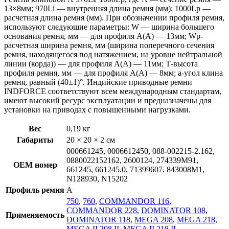
13×8мм; 970Li — внутренняя длина ремня (мм); 1000Lp —
расчетная длина ремня (мм). При обозначении профиля ремня,
используют следующие параметры: W — ширина большего
основания ремня, мм — для профиля А(А) — 13мм; Wp-
расчетная ширина ремня, мм (ширина поперечного сечения
ремня, находящегося под натяжением, на уровне нейтральной
линии (корда)) — для профиля А(А) — 11мм; Т-высота
профиля ремня, мм — для профиля А(А) — 8мм; a-угол клина
ремня, равный (40±1)°. Индийские приводные ремни
INDFORCE соответствуют всем международным стандартам,
имеют высокий ресурс эксплуатации и предназначены для
установки на приводах с повышенными нагрузками.
Вес
0,19 кг
Габариты
20 × 20 × 2 см
000661245, 0006612450, 088-002215-2.162,
0880022152162, 2600124, 274339M91,
OEM номер
661245, 661245.0, 71399607, 843008M1,
N128930, N15202
Профиль ремня
A
750
,
760
,
COMMANDOR 116
,
COMMANDOR 228
,
DOMINATOR 108
,
Применяемость
DOMINATOR 118
,
MEGA 208
,
MEGA 218
,
MEGA II 208 II
,
MEGA II 218 II