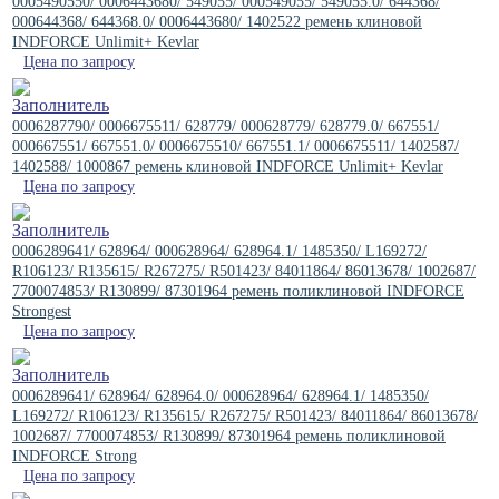
0005490550/ 0006443680/ 549055/ 000549055/ 549055.0/ 644368/
000644368/ 644368.0/ 0006443680/ 1402522 ремень клиновой
INDFORCE Unlimit+ Kevlar
Цена по запросу
0006287790/ 0006675511/ 628779/ 000628779/ 628779.0/ 667551/
000667551/ 667551.0/ 0006675510/ 667551.1/ 0006675511/ 1402587/
1402588/ 1000867 ремень клиновой INDFORCE Unlimit+ Kevlar
Цена по запросу
0006289641/ 628964/ 000628964/ 628964.1/ 1485350/ L169272/
R106123/ R135615/ R267275/ R501423/ 84011864/ 86013678/ 1002687/
7700074853/ R130899/ 87301964 ремень поликлиновой INDFORCE
Strongest
Цена по запросу
0006289641/ 628964/ 628964.0/ 000628964/ 628964.1/ 1485350/
L169272/ R106123/ R135615/ R267275/ R501423/ 84011864/ 86013678/
1002687/ 7700074853/ R130899/ 87301964 ремень поликлиновой
INDFORCE Strong
Цена по запросу