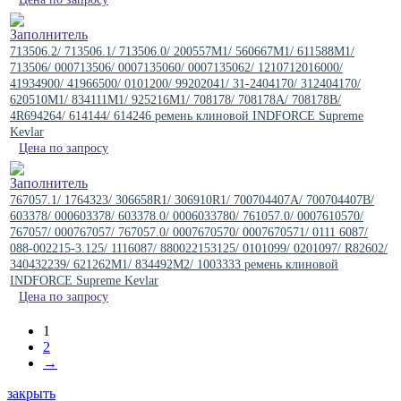
713506.2/ 713506.1/ 713506.0/ 200557M1/ 560667M1/ 611588M1/
713506/ 000713506/ 0007135060/ 0007135062/ 1210712016000/
41934900/ 41966500/ 0101200/ 99202041/ 31-2404170/ 312404170/
620510M1/ 834111M1/ 925216M1/ 708178/ 708178A/ 708178B/
4R694264/ 614144/ 614246 ремень клиновой INDFORCE Supreme
Kevlar
Цена по запросу
767057.1/ 1764323/ 306658R1/ 306910R1/ 700704407A/ 700704407B/
603378/ 000603378/ 603378.0/ 0006033780/ 761057.0/ 0007610570/
767057/ 000767057/ 767057.0/ 0007670570/ 0007670571/ 0111 6087/
088-002215-3.125/ 1116087/ 880022153125/ 0101099/ 0201097/ R82602/
340432239/ 621262M1/ 834492M2/ 1003333 ремень клиновой
INDFORCE Supreme Kevlar
Цена по запросу
1
2
→
закрыть