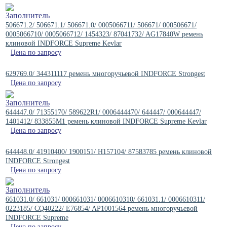
506671.2/ 506671.1/ 506671.0/ 0005066711/ 506671/ 000506671/
0005066710/ 0005066712/ 1454323/ 87041732/ AG17840W ремень
клиновой INDFORCE Supreme Kevlar
Цена по запросу
629769.0/ 344311117 ремень многоручьевой INDFORCE Strongest
Цена по запросу
644447.0/ 71355170/ 589622R1/ 0006444470/ 644447/ 000644447/
1401412/ 833855M1 ремень клиновой INDFORCE Supreme Kevlar
Цена по запросу
644448.0/ 41910400/ 1900151/ H157104/ 87583785 ремень клиновой
INDFORCE Strongest
Цена по запросу
661031.0/ 661031/ 000661031/ 0006610310/ 661031.1/ 0006610311/
0223185/ CQ40222/ E76854/ AP1001564 ремень многоручьевой
INDFORCE Supreme
Цена по запросу