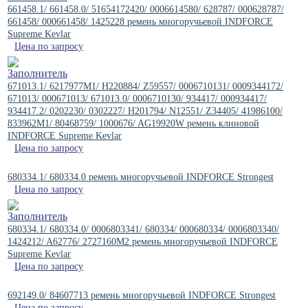
661458.1/ 661458.0/ 51654172420/ 0006614580/ 628787/ 000628787/
661458/ 000661458/ 1425228 ремень многоручьевой INDFORCE
Supreme Kevlar
Цена по запросу
671013.1/ 6217977M1/ H220884/ Z59557/ 0006710131/ 0009344172/
671013/ 000671013/ 671013.0/ 0006710130/ 934417/ 000934417/
934417.2/ 0202230/ 0302227/ H201794/ N12551/ Z34405/ 41986100/
833962M1/ 80468759/ 1000676/ AG19920W ремень клиновой
INDFORCE Supreme Kevlar
Цена по запросу
680334.1/ 680334.0 ремень многоручьевой INDFORCE Strongest
Цена по запросу
680334.1/ 680334.0/ 0006803341/ 680334/ 000680334/ 0006803340/
1424212/ A62776/ 2727160M2 ремень многоручьевой INDFORCE
Supreme Kevlar
Цена по запросу
692149.0/ 84607713 ремень многоручьевой INDFORCE Strongest
Цена по запросу