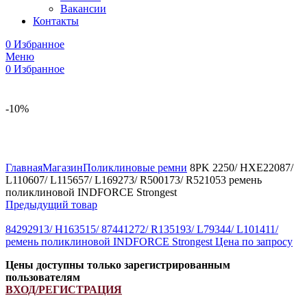
Вакансии
Контакты
0
Избранное
Меню
0
Избранное
-10%
Увеличить
Главная
Магазин
Поликлиновые ремни
8PK 2250/ HXE22087/
L110607/ L115657/ L169273/ R500173/ R521053 ремень
поликлиновой INDFORCE Strongest
Предыдущий товар
84292913/ H163515/ 87441272/ R135193/ L79344/ L101411/
ремень поликлиновой INDFORCE Strongest
Цена по запросу
Цены доступны только зарегистрированным
пользователям
ВХОД/РЕГИСТРАЦИЯ