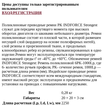
Цены доступны только зарегистрированным
пользователям
ВХОД/РЕГИСТРАЦИЯ
Поликлиновые приводные ремни PK INDFORCE Strongest
служат для передачи крутящего момента при высоких
оборотах двигателя со шкивами небольшого диаметра. Ремни
поликлиновые состоят из плоской части, в которой размешен
несущий слой (кордшнур на основе полиэфирных нитей),
слой резины и прорезиненной ткани, и продольных
клинообразных ребер из резины, свулканизированных в одно
изделие.Ремни могут эксплуатироваться при температуре
окружающей среды t° от -40°С до +60°С. Обозначение ремней
INDFORCE Strongest: Ремень поликлиновой 6PK-1000Lp, где
6- количество ручьев профиля, PK- сечение ремня, 1000Lp —
расчетная длина ремня (мм). Индийские приводные ремни
INDFORCE соответствуют всем международным стандартам,
имеют высокий ресурс эксплуатации и предназначены для
установки на приводах с повышенными нагрузками.
Вес
0,28 кг
Габариты
20 × 20 × 3 см
Длина расчетная (Lp, Ld, Lw), мм
2250