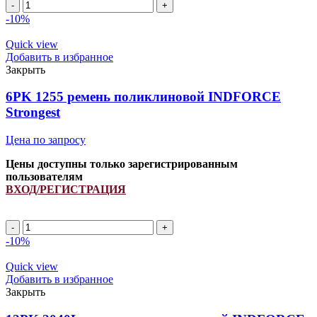
Количество
товара
-10%
8PK
1829/
Quick view
3289448/
Добавить в избранное
3103698/
Закрыть
87699094
ремень
6PK 1255 ремень поликлиновой INDFORCE
поликлиновой
Strongest
INDFORCE
Strongest
Цена по запросу
Цены доступны только зарегистрированным
пользователям
ВХОД/РЕГИСТРАЦИЯ
Количество
товара
-10%
6PK
1255
Quick view
ремень
Добавить в избранное
поликлиновой
Закрыть
INDFORCE
Strongest