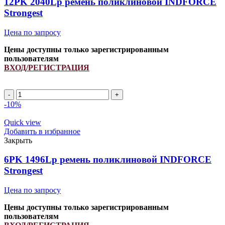
12PK 2040Lp ремень поликлиновой INDFORCE
Strongest
Цена по запросу
Цены доступны только зарегистрированным
пользователям
ВХОД/РЕГИСТРАЦИЯ
Количество
товара
-10%
12PK
2040Lp
Quick view
ремень
Добавить в избранное
поликлиновой
Закрыть
INDFORCE
Strongest
6PK 1496Lp ремень поликлиновой INDFORCE
Strongest
Цена по запросу
Цены доступны только зарегистрированным
пользователям