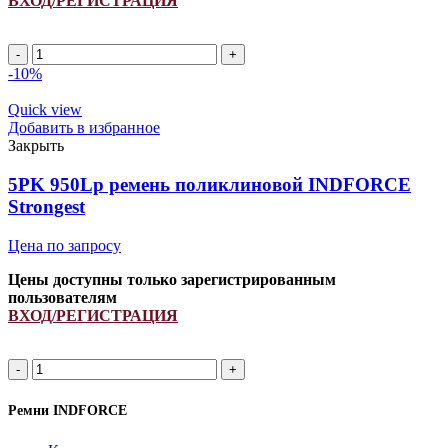
ВХОД/РЕГИСТРАЦИЯ
Количество
товара
-10%
6PK
1496Lp
Quick view
ремень
Добавить в избранное
поликлиновой
Закрыть
INDFORCE
Strongest
5PK 950Lp ремень поликлиновой INDFORCE
Strongest
Цена по запросу
Цены доступны только зарегистрированным
пользователям
ВХОД/РЕГИСТРАЦИЯ
Количество
товара
5PK
Ремни INDFORCE
950Lp
ремень