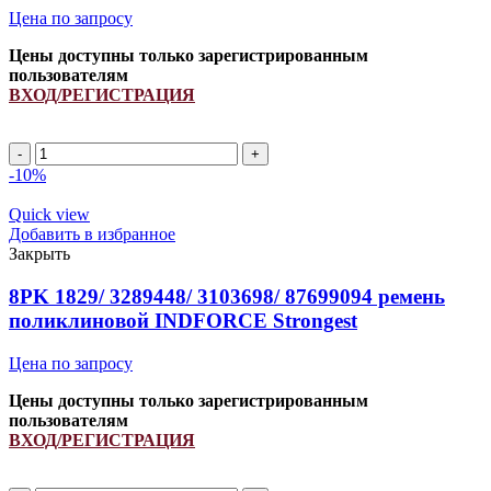
Цена по запросу
Цены доступны только зарегистрированным
пользователям
ВХОД/РЕГИСТРАЦИЯ
Количество
товара
-10%
HXE32806/
529883D1/
Quick view
L153281
Добавить в избранное
ремень
Закрыть
поликлиновой
INDFORCE
8PK 1829/ 3289448/ 3103698/ 87699094 ремень
Strongest
поликлиновой INDFORCE Strongest
Цена по запросу
Цены доступны только зарегистрированным
пользователям
ВХОД/РЕГИСТРАЦИЯ