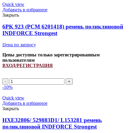
990
Quick view
ремень
Добавить в избранное
поликлиновой
Закрыть
INDFORCE
Strongest
6PK 923 (РСМ 6201418) ремень поликлиновой
INDFORCE Strongest
Цена по запросу
Цены доступны только зарегистрированным
пользователям
ВХОД/РЕГИСТРАЦИЯ
Количество
товара
-10%
6PK
923
Quick view
(РСМ
Добавить в избранное
6201418)
Закрыть
ремень
поликлиновой
HXE32806/ 529883D1/ L153281 ремень
INDFORCE
поликлиновой INDFORCE Strongest
Strongest