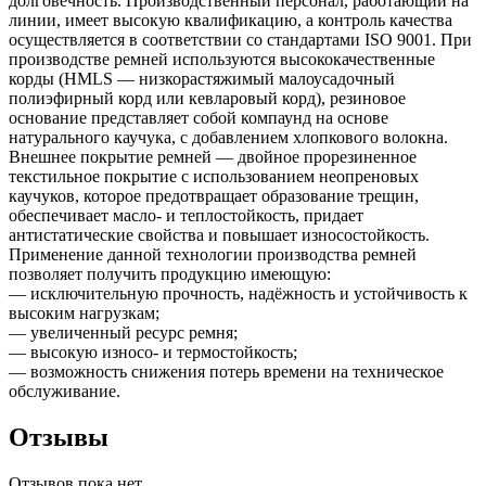
долговечность. Производственный персонал, работающий на
линии, имеет высокую квалификацию, а контроль качества
осуществляется в соответствии со стандартами ISO 9001. При
производстве ремней используются высококачественные
корды (HMLS — низкорастяжимый малоусадочный
полиэфирный корд или кевларовый корд), резиновое
основание представляет собой компаунд на основе
натурального каучука, с добавлением хлопкового волокна.
Внешнее покрытие ремней — двойное прорезиненное
текстильное покрытие с использованием неопреновых
каучуков, которое предотвращает образование трещин,
обеспечивает масло- и теплостойкость, придает
антистатические свойства и повышает износостойкость.
Применение данной технологии производства ремней
позволяет получить продукцию имеющую:
— исключительную прочность, надёжность и устойчивость к
высоким нагрузкам;
— увеличенный ресурс ремня;
— высокую износо- и термостойкость;
— возможность снижения потерь времени на техническое
обслуживание.
Отзывы
Отзывов пока нет.