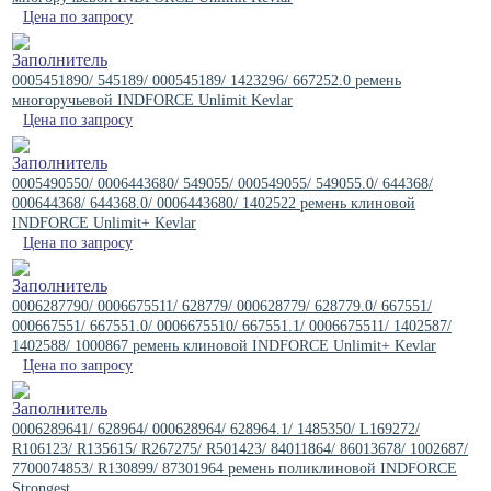
Цена по запросу
0005451890/ 545189/ 000545189/ 1423296/ 667252.0 ремень
многоручьевой INDFORCE Unlimit Kevlar
Цена по запросу
0005490550/ 0006443680/ 549055/ 000549055/ 549055.0/ 644368/
000644368/ 644368.0/ 0006443680/ 1402522 ремень клиновой
INDFORCE Unlimit+ Kevlar
Цена по запросу
0006287790/ 0006675511/ 628779/ 000628779/ 628779.0/ 667551/
000667551/ 667551.0/ 0006675510/ 667551.1/ 0006675511/ 1402587/
1402588/ 1000867 ремень клиновой INDFORCE Unlimit+ Kevlar
Цена по запросу
0006289641/ 628964/ 000628964/ 628964.1/ 1485350/ L169272/
R106123/ R135615/ R267275/ R501423/ 84011864/ 86013678/ 1002687/
7700074853/ R130899/ 87301964 ремень поликлиновой INDFORCE
Strongest