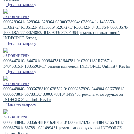
Цена по запросу
0006289641/ 628964/ 628964.0/ 000628964/ 628964.1/ 1485350/
L169272/ R106123/ R135615/ R267275/ R501423/ 84011864/ 86013678/
1002687/ 7700074853/ R130899/ 87301964 ремень поликлиновой
INDFORCE Strong
Цена по запросу
0006447810/ 644781/ 000644781/ 644781.0/ 0200118/ R70871/
340433151/ 1035690M1/ ремень клиновой INDFORCE Unlimit+ Kevlar
Цена по запросу
0006448840/ 0006678810/ 628782.0/ 0006287820/ 644884.0/ 667881/
000667881/ 667881.0/ 0006678810/ 1499431 ремень многоручьевой
INDFORCE Unlimit Kevlar
Цена по запросу
0006448840/ 0006678810/ 628782.0/ 0006287820/ 644884.0/ 667881/
000667881/ 667881.0/ 1499431 ремень многоручьевой INDFORCE
Unlimit Kevlar