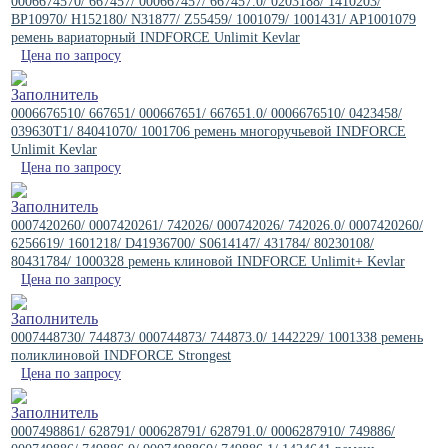
0006674570/ 667457/ 000667457/ 667457.0/ 0203188/ 1410203/
BP10970/ H152180/ N31877/ Z55459/ 1001079/ 1001431/ AP1001079
ремень вариаторный INDFORCE Unlimit Kevlar
Цена по запросу
0006676510/ 667651/ 000667651/ 667651.0/ 0006676510/ 0423458/
039630T1/ 84041070/ 1001706 ремень многоручьевой INDFORCE
Unlimit Kevlar
Цена по запросу
0007420260/ 0007420261/ 742026/ 000742026/ 742026.0/ 0007420260/
6256619/ 1601218/ D41936700/ S0614147/ 431784/ 80230108/
80431784/ 1000328 ремень клиновой INDFORCE Unlimit+ Kevlar
Цена по запросу
0007448730/ 744873/ 000744873/ 744873.0/ 1442229/ 1001338 ремень
поликлиновой INDFORCE Strongest
Цена по запросу
0007498861/ 628791/ 000628791/ 628791.0/ 0006287910/ 749886/