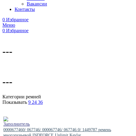
Вакансии
Контакты
0
Избранное
Меню
0
Избранное
---
---
Категории ремней
Показывать
9
24
36
0000677460/ 067746/ 000067746/ 067746.0/ 1449787 ремень
многоручьевой INDFORCE Unlimit Kevlar