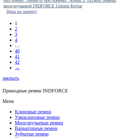
000749886/ 749886.0/ 0007498860/ 749886.1/ 1424641 ремень
многоручьевой INDFORCE Unlimit Kevlar
Цена по запросу
1
2
3
4
…
40
41
42
→
закрыть
Приводные ремни INDFORCE
Menu
Клиновые ремни
Узкоклиновые ремни
Многоручьевые ремни
Вариаторные ремни
Зубчатые ремни