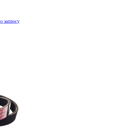
о запросу
м