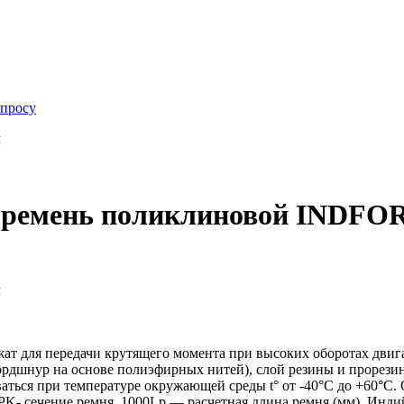
апросу
м
) ремень поликлиновой INDFOR
м
т для передачи крутящего момента при высоких оборотах двиг
кордшнур на основе полиэфирных нитей), слой резины и прорези
аться при температуре окружающей среды t° от -40°С до +60°С.
, PK- сечение ремня, 1000Lp — расчетная длина ремня (мм). И