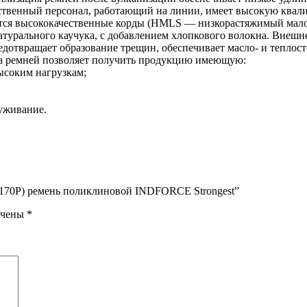
твенный персонал, работающий на линии, имеет высокую квалиф
уются высококачественные корды (HMLS — низкорастяжимый мал
натурального каучука, с добавлением хлопкового волокна. Внеш
дотвращает образование трещин, обеспечивает масло- и теплост
ва ремней позволяет получить продукцию имеющую:
ысоким нагрузкам;
уживание.
07170Р) ремень поликлиновой INDFORCE Strongest”
ечены
*