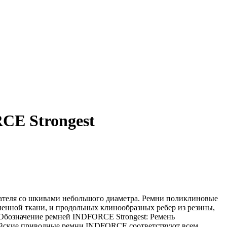
CE Strongest
ателя со шкивами небольшого диаметра. Ремни поликлиновые
ненной ткани, и продольных клинообразных ребер из резины,
 Обозначение ремней INDFORCE Strongest: Ремень
ндийские приводные ремни INDFORCE соответствуют всем