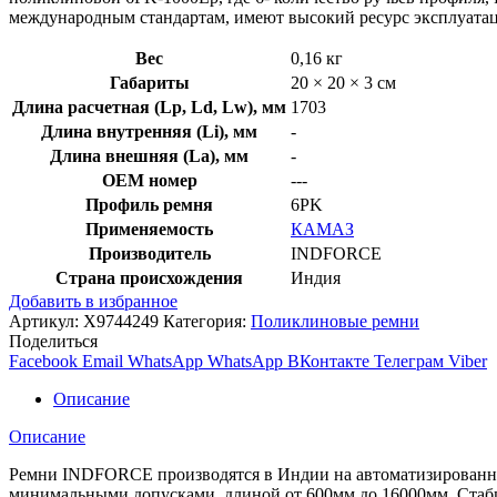
международным стандартам, имеют высокий ресурс эксплуатац
Вес
0,16 кг
Габариты
20 × 20 × 3 см
Длина расчетная (Lp, Ld, Lw), мм
1703
Длина внутренняя (Li), мм
-
Длина внешняя (La), мм
-
OEM номер
---
Профиль ремня
6PK
Применяемость
КАМАЗ
Производитель
INDFORCE
Страна происхождения
Индия
Добавить в избранное
Артикул:
X9744249
Категория:
Поликлиновые ремни
Поделиться
Facebook
Email
WhatsApp
WhatsApp
ВКонтакте
Телеграм
Viber
Описание
Описание
Ремни INDFORCE производятся в Индии на автоматизированной
минимальными допусками, длиной от 600мм до 16000мм. Стабил