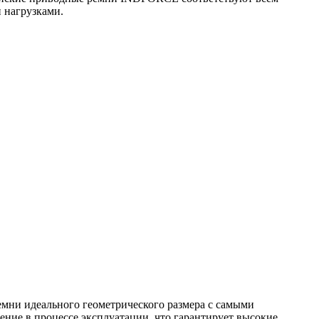
 нагрузками.
мни идеального геометрического размера с самыми
ние в процессе эксплуатации, что гарантирует высокие