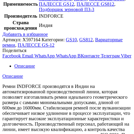
Применяемость
ПАЛЕССЕ GS12
,
ПАЛЕССЕ GS812
,
Подборщик зерновой ПЗ-3
Производитель
INDFORCE
Страна
Индия
происхождения
Добавить в избранное
Артикул:
X597164
Категории:
GS10
,
GS812
,
Вариаторные
ремни
,
ПАЛЕССЕ GS-12
Поделиться
Facebook
Email
WhatsApp
WhatsApp
ВКонтакте
Телеграм
Viber
Описание
Описание
Ремни INDFORCE производятся в Индии на
автоматизированной производственной линии, которая
позволяет изготавливать ремни идеального геометрического
размера с самыми минимальными допусками, длиной от
600мм до 16000мм. Стабилизация ремней после вулканизации
обеспечивает низкое удлинение в процессе эксплуатации, что
гарантирует высокие эксплуатационные характеристики и
долговечность. Производственный персонал, работающий на
линии, имеет высокую квалификацию, а контроль качества