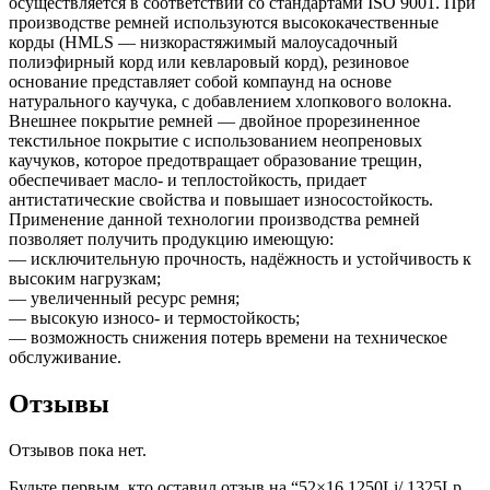
осуществляется в соответствии со стандартами ISO 9001. При
производстве ремней используются высококачественные
корды (HMLS — низкорастяжимый малоусадочный
полиэфирный корд или кевларовый корд), резиновое
основание представляет собой компаунд на основе
натурального каучука, с добавлением хлопкового волокна.
Внешнее покрытие ремней — двойное прорезиненное
текстильное покрытие с использованием неопреновых
каучуков, которое предотвращает образование трещин,
обеспечивает масло- и теплостойкость, придает
антистатические свойства и повышает износостойкость.
Применение данной технологии производства ремней
позволяет получить продукцию имеющую:
— исключительную прочность, надёжность и устойчивость к
высоким нагрузкам;
— увеличенный ресурс ремня;
— высокую износо- и термостойкость;
— возможность снижения потерь времени на техническое
обслуживание.
Отзывы
Отзывов пока нет.
Будьте первым, кто оставил отзыв на “52×16 1250Li/ 1325Lp