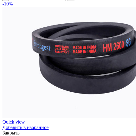
товара
-10%
68X24
2485Li/
2600Lp
(PCM
6201592)
ремень
вариаторный
зубчатый
INDFORCE
Unlimit
Quick view
Добавить в избранное
Закрыть