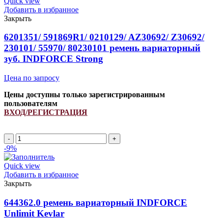
Quick view
1786Lp/
Добавить в избранное
4240023354
Закрыть
ремень
вариаторный
6201351/ 591869R1/ 0210129/ AZ30692/ Z30692/
зубчатый
230101/ 55970/ 80230101 ремень вариаторный
INDFORCE
зуб. INDFORCE Strong
Strongest
Цена по запросу
Цены доступны только зарегистрированным
пользователям
ВХОД/РЕГИСТРАЦИЯ
Количество
товара
-9%
6201351/
591869R1/
Quick view
0210129/
Добавить в избранное
AZ30692/
Закрыть
Z30692/
230101/
644362.0 ремень вариаторный INDFORCE
55970/
Unlimit Kevlar
80230101