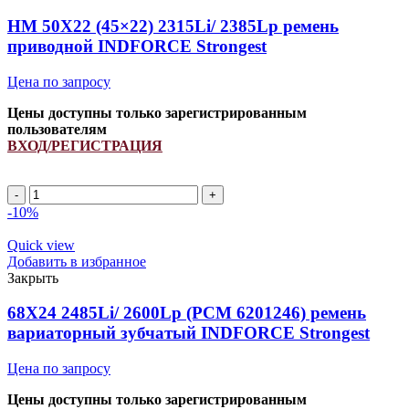
HM 50X22 (45×22) 2315Li/ 2385Lp ремень
приводной INDFORCE Strongest
Цена по запросу
Цены доступны только зарегистрированным
пользователям
ВХОД/РЕГИСТРАЦИЯ
Количество
товара
-10%
HM
50X22
Quick view
(45x22)
Добавить в избранное
2315Li/
Закрыть
2385Lp
ремень
68X24 2485Li/ 2600Lp (PCM 6201246) ремень
приводной
вариаторный зубчатый INDFORCE Strongest
INDFORCE
Strongest
Цена по запросу
Цены доступны только зарегистрированным