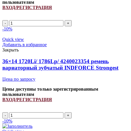
пользователям
ВХОД/РЕГИСТРАЦИЯ
Количество
товара
-10%
68X24
2485Li/
Quick view
2600Lp
Добавить в избранное
(PCM
Закрыть
6201246)
ремень
36×14 1720Li/ 1786Lp/ 4240023354 ремень
вариаторный
вариаторный зубчатый INDFORCE Strongest
зубчатый
INDFORCE
Цена по запросу
Strongest
Цены доступны только зарегистрированным
пользователям
ВХОД/РЕГИСТРАЦИЯ
Количество
товара
-10%
36x14
1720Li/