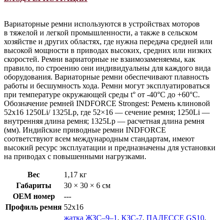
Вариаторные ремни используются в устройствах моторов
в тяжелой и легкой промышленности, а также в сельском
хозяйстве и других областях, где нужна передача средней или
высокой мощности в приводах высоких, средних или низких
скоростей. Ремни вариаторные не взаимозаменяемы, как
правило, по строению они индивидуальны для каждого вида
оборудования. Вариаторные ремни обеспечивают плавность
работы и бесшумность хода. Ремни могут эксплуатироваться
при температуре окружающей среды t° от -40°С до +60°С.
Обозначение ремней INDFORCE Strongest: Ремень клиновой
52х16 1250Li/ 1325Lp, где 52×16 — сечение ремня; 1250Li —
внутренняя длина ремня; 1325Lp — расчетная длина ремня
(мм). Индийские приводные ремни INDFORCE
соответствуют всем международным стандартам, имеют
высокий ресурс эксплуатации и предназначены для установки
на приводах с повышенными нагрузками.
Вес
1,17 кг
Габариты
30 × 30 × 6 см
OEM номер
---
Профиль ремня
52x16
жатка ЖЗС–9–1
,
КЗС-7
,
ПАЛЕССЕ GS10
,