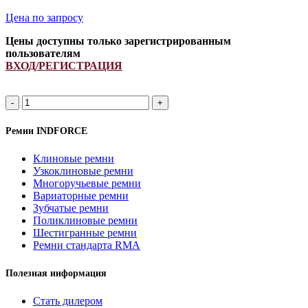
ремень
Цена по запросу
вариаторный
зуб.
Цены доступны только зарегистрированным
INDFORCE
пользователям
Strong
ВХОД/РЕГИСТРАЦИЯ
Количество
товара
644362.0
Ремни INDFORCE
ремень
вариаторный
Клиновые ремни
INDFORCE
Узкоклиновые ремни
Unlimit
Многоручьевые ремни
Kevlar
Вариаторные ремни
Зубчатые ремни
Поликлиновые ремни
Шестигранные ремни
Ремни стандарта RMA
Полезная информация
Стать дилером