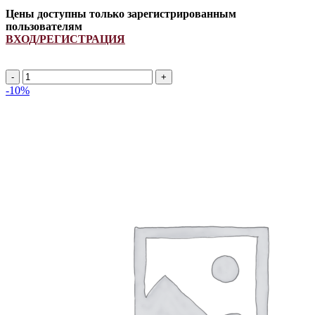
Цены доступны только зарегистрированным
пользователям
ВХОД/РЕГИСТРАЦИЯ
Количество
товара
-10%
HM
50X22
(45x22)
2315Li/
2385Lp
ремень
приводной
INDFORCE
Strongest