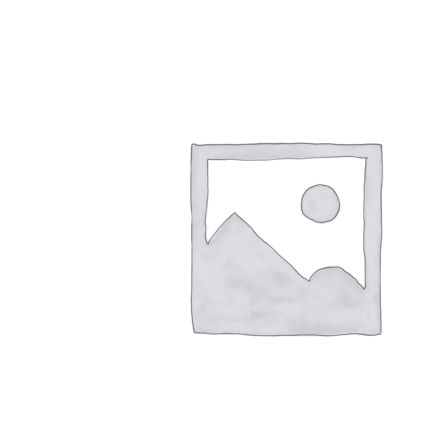
вариаторный
INDFORCE
Strongest