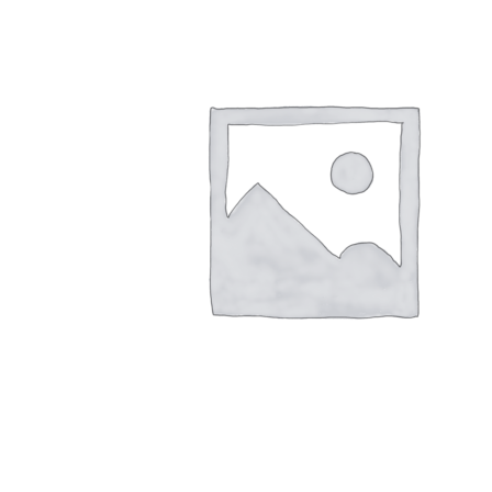
ремень
вариаторный
INDFORCE
Unlimit
Kevlar