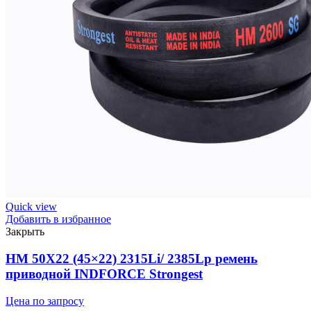
ремень
вариаторный
зуб.
INDFORCE
Strongest
Quick view
Добавить в избранное
Закрыть
HM 50X22 (45×22) 2315Li/ 2385Lp ремень
приводной INDFORCE Strongest
Цена по запросу