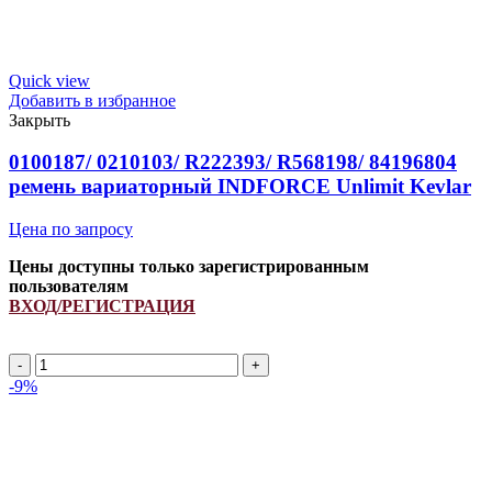
Quick view
Добавить в избранное
Закрыть
0100187/ 0210103/ R222393/ R568198/ 84196804
ремень вариаторный INDFORCE Unlimit Kevlar
Цена по запросу
Цены доступны только зарегистрированным
пользователям
ВХОД/РЕГИСТРАЦИЯ
Количество
товара
-9%
0100187/
0210103/
R222393/
R568198/
84196804