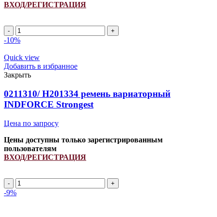
ВХОД/РЕГИСТРАЦИЯ
Количество
товара
-10%
1541569С1
ремень
Quick view
вариаторный
Добавить в избранное
INDFORCE
Закрыть
Supreme
Kevlar
0211310/ H201334 ремень вариаторный
INDFORCE Strongest
Цена по запросу
Цены доступны только зарегистрированным
пользователям
ВХОД/РЕГИСТРАЦИЯ
Количество
товара
-9%
0211310/
H201334
ремень