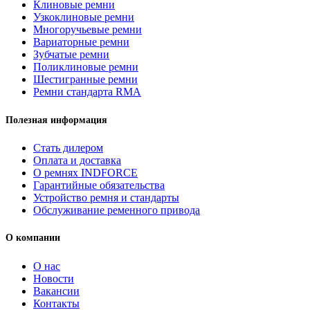
Клиновые ремни
ремень
Узкоклиновые ремни
вариаторный
Многоручьевые ремни
зубчатый
Вариаторные ремни
INDFORCE
Зубчатые ремни
Strongest
Поликлиновые ремни
Шестигранные ремни
Ремни стандарта RMA
Полезная информация
Стать дилером
Оплата и доставка
О ремнях INDFORCE
Гарантийные обязательства
Устройство ремня и стандарты
Обслуживание ременного привода
О компании
О нас
Новости
Вакансии
Контакты