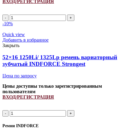
ВХОД/РЕГИСТРАЦИЯ
Количество
товара
-10%
68X24
2485Li/
Quick view
2600Lp
Добавить в избранное
(PCM
Закрыть
6201592)
ремень
52×16 1250Li/ 1325Lp ремень вариаторный
вариаторный
зубчатый INDFORCE Strongest
зубчатый
INDFORCE
Цена по запросу
Unlimit
Цены доступны только зарегистрированным
пользователям
ВХОД/РЕГИСТРАЦИЯ
Количество
товара
52x16
Ремни INDFORCE
1250Li/
1325Lp