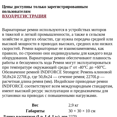
Цены доступны только зарегистрированным
пользователям
ВХОД/РЕГИСТРАЦИЯ
Вариаторные ремни используются в устройствах моторов
в тяжелой и легкой промышленности, а также в сельском
хозяйстве и других областях, где нужна передача средней или
высокой мощности в приводах высоких, средних или низких
скоростей. Ремни вариаторные не взаимозаменяемы, как
правило, по строению они индивидуальны для каждого вида
оборудования. Вариаторные ремни обеспечивают плавность
работы и бесшумность хода Ремни могут эксплуатироваться
при температуре окружающей среды t° от -40°С до +60°С.
Обозначение ремней INDFORCE Strongest: Ремень клиновой
50,8х24 2270Lp, где 50,8х24 — сечение ремня; 2270Lp —
расчетная длина ремня (мм). Индийские приводные ремни
INDFORCE соответствуют всем международным стандартам,
имеют высокий ресурс эксплуатации и предназначены для
установки на приводах с повышенными нагрузками.
Вес
2,9 кг
Габариты
30 × 30 × 10 см
Длина расчетная (Lp, Ld, Lw), мм
2270