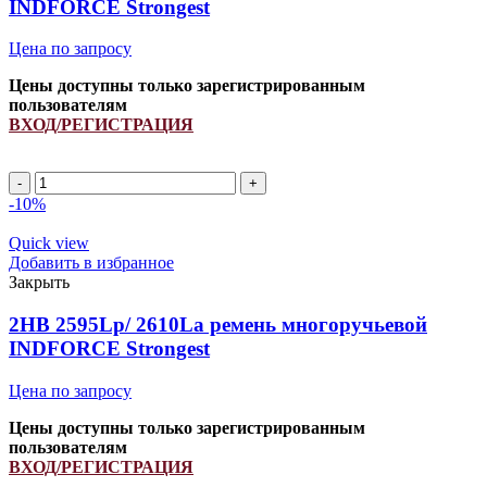
INDFORCE Strongest
Цена по запросу
Цены доступны только зарегистрированным
пользователям
ВХОД/РЕГИСТРАЦИЯ
Количество
товара
-10%
2HB
1995Lp/
Quick view
2210La
Добавить в избранное
ремень
Закрыть
многоручьевой
INDFORCE
2HB 2595Lp/ 2610La ремень многоручьевой
Strongest
INDFORCE Strongest
Цена по запросу
Цены доступны только зарегистрированным
пользователям
ВХОД/РЕГИСТРАЦИЯ