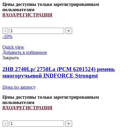
Цены доступны только зарегистрированным
пользователям
ВХОД/РЕГИСТРАЦИЯ
Количество
товара
-10%
2HB
2550Lp/
Quick view
2562La
Добавить в избранное
(PCM
Закрыть
6201426)
ремень
2HB 2740Lp/ 2750La (РСМ 6201524) ремень
многоручьевой
многоручьевой INDFORCE Strongest
INDFORCE
Unlimit
Цена по запросу
Цены доступны только зарегистрированным
пользователям
ВХОД/РЕГИСТРАЦИЯ
Количество
товара