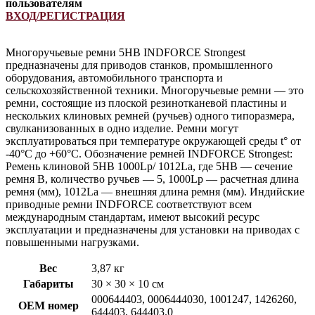
пользователям
ВХОД/РЕГИСТРАЦИЯ
Многоручьевые ремни 5HB INDFORCE Strongest
предназначены для приводов станков, промышленного
оборудования, автомобильного транспорта и
сельскохозяйственной техники. Многоручьевые ремни — это
ремни, состоящие из плоской резинотканевой пластины и
нескольких клиновых ремней (ручьев) одного типоразмера,
свулканизованных в одно изделие. Ремни могут
эксплуатироваться при температуре окружающей среды t° от
-40°С до +60°С. Обозначение ремней INDFORCE Strongest:
Ремень клиновой 5HB 1000Lp/ 1012La, где 5HB — сечение
ремня B, количество ручьев — 5, 1000Lp — расчетная длина
ремня (мм), 1012La — внешняя длина ремня (мм). Индийские
приводные ремни INDFORCE соответствуют всем
международным стандартам, имеют высокий ресурс
эксплуатации и предназначены для установки на приводах с
повышенными нагрузками.
Вес
3,87 кг
Габариты
30 × 30 × 10 см
000644403, 0006444030, 1001247, 1426260,
OEM номер
644403, 644403.0