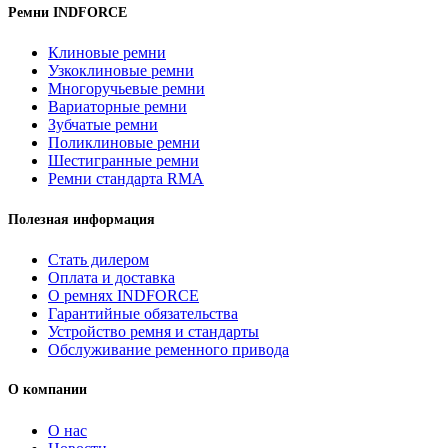
2HB
Ремни INDFORCE
2740Lp/
2750La
Клиновые ремни
(РСМ
Узкоклиновые ремни
6201524)
Многоручьевые ремни
ремень
Вариаторные ремни
многоручьевой
Зубчатые ремни
INDFORCE
Поликлиновые ремни
Strongest
Шестигранные ремни
Ремни стандарта RMA
Полезная информация
Стать дилером
Оплата и доставка
О ремнях INDFORCE
Гарантийные обязательства
Устройство ремня и стандарты
Обслуживание ременного привода
О компании
О нас