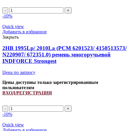
Количество
товара
-10%
2HB
2595Lp/
Quick view
2610La
Добавить в избранное
ремень
Закрыть
многоручьевой
INDFORCE
2HB 1995Lp/ 2010La (РСМ 6201523/ 4150513573/
Strongest
N220907/ 672351.0) ремень многоручьевой
INDFORCE Strongest
Цена по запросу
Цены доступны только зарегистрированным
пользователям
ВХОД/РЕГИСТРАЦИЯ
Количество
товара
-10%
2HB
1995Lp/
Quick view
2010La
Добавить в избранное