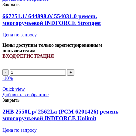
(РСМ
Закрыть
6201523/
4150513573/
667251.1/ 644898.0/ 554031.0 ремень
N220907/
многоручьевой INDFORCE Strongest
672351.0)
ремень
Цена по запросу
многоручьевой
INDFORCE
Цены доступны только зарегистрированным
Strongest
пользователям
ВХОД/РЕГИСТРАЦИЯ
Количество
товара
-10%
667251.1/
644898.0/
Quick view
554031.0
Добавить в избранное
ремень
Закрыть
многоручьевой
INDFORCE
2HB 2550Lp/ 2562La (PCM 6201426) ремень
Strongest
многоручьевой INDFORCE Unlimit
Цена по запросу