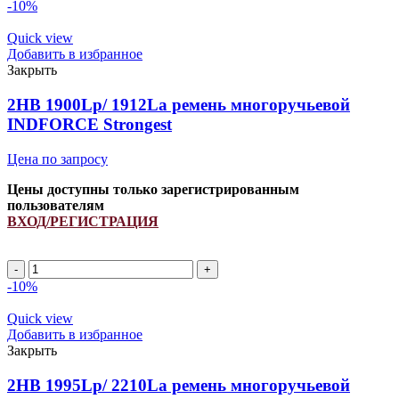
товара
-10%
2HB
2650Lp/
Quick view
2665La
Добавить в избранное
(PCM
Закрыть
6201316)
ремень
2HB 1900Lp/ 1912La ремень многоручьевой
многоручьевой
INDFORCE Strongest
INDFORCE
Strongest
Цена по запросу
Цены доступны только зарегистрированным
пользователям
ВХОД/РЕГИСТРАЦИЯ
Количество
товара
-10%
2HB
1900Lp/
Quick view
1912La
Добавить в избранное
ремень
Закрыть
многоручьевой
INDFORCE
2HB 1995Lp/ 2210La ремень многоручьевой
Strongest