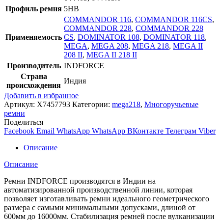
Профиль ремня
5HB
COMMANDOR 116
,
COMMANDOR 116CS
,
COMMANDOR 228
,
COMMANDOR 228
Применяемость
CS
,
DOMINATOR 108
,
DOMINATOR 118
,
MEGA
,
MEGA 208
,
MEGA 218
,
MEGA II
208 II
,
MEGA II 218 II
Производитель
INDFORCE
Страна
Индия
происхождения
Добавить в избранное
Артикул:
X7457793
Категории:
mega218
,
Многоручьевые
ремни
Поделиться
Facebook
Email
WhatsApp
WhatsApp
ВКонтакте
Телеграм
Viber
Описание
Описание
Ремни INDFORCE производятся в Индии на
автоматизированной производственной линии, которая
позволяет изготавливать ремни идеального геометрического
размера с самыми минимальными допусками, длиной от
600мм до 16000мм. Стабилизация ремней после вулканизации