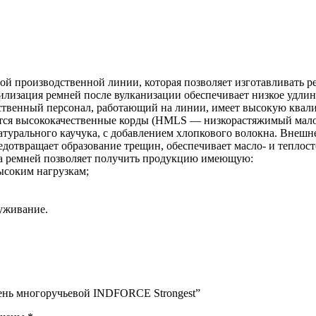
 производственной линии, которая позволяет изготавливать ре
изация ремней после вулканизации обеспечивает низкое удлине
твенный персонал, работающий на линии, имеет высокую квалиф
уются высококачественные корды (HMLS — низкорастяжимый мал
натурального каучука, с добавлением хлопкового волокна. Внеш
дотвращает образование трещин, обеспечивает масло- и теплост
ва ремней позволяет получить продукцию имеющую:
ысоким нагрузкам;
уживание.
мень многоручьевой INDFORCE Strongest”