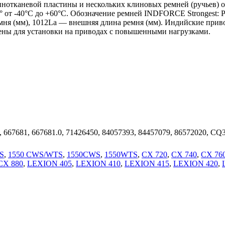
нотканевой пластины и нескольких клиновых ремней (ручьев) о
° от -40°С до +60°С. Обозначение ремней INDFORCE Strongest:
ремня (мм), 1012La — внешняя длина ремня (мм). Индийские п
чены для установки на приводах с повышенными нагрузками.
, 667681, 667681.0, 71426450, 84057393, 84457079, 86572020, CQ
S
,
1550 CWS/WTS
,
1550CWS
,
1550WTS
,
CX 720
,
CX 740
,
CX 76
CX 880
,
LEXION 405
,
LEXION 410
,
LEXION 415
,
LEXION 420
,