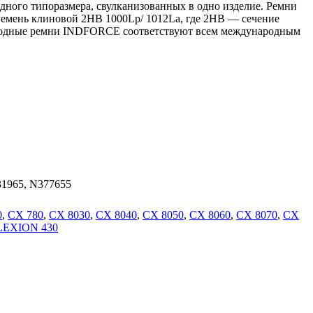
дного типоразмера, свулканизованных в одно изделие. Ремни
 Ремень клиновой 2HB 1000Lp/ 1012La, где 2HB — сечение
риводные ремни INDFORCE соответствуют всем международным
31965, N377655
0
,
CX 780
,
CX 8030
,
CX 8040
,
CX 8050
,
CX 8060
,
CX 8070
,
CX
LEXION 430