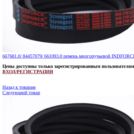
667681.0/ 84457079/ 661093.0 ремень многоручьевой INDFORCE
Цены доступны только зарегистрированным пользователя
ВХОД/РЕГИСТРАЦИЯ
Назад к товарам
Следующий товар