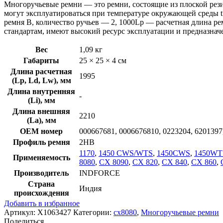
Многоручьевые ремни — это ремни, состоящие из плоской рези
могут эксплуатироваться при температуре окружающей среды t
ремня B, количество ручьев — 2, 1000Lp — расчетная длина 
стандартам, имеют высокий ресурс эксплуатации и предназна
Вес
1,09 кг
Габариты
25 × 25 × 4 см
Длина расчетная
1995
(Lp, Ld, Lw), мм
Длина внутренняя
-
(Li), мм
Длина внешняя
2210
(La), мм
OEM номер
000667681, 0006676810, 0223204, 6201397
Профиль ремня
2HB
1170
,
1450 CWS/WTS
,
1450CWS
,
1450WT
Применяемость
8080
,
CX 8090
,
CX 820
,
CX 840
,
CX 860
,
Производитель
INDFORCE
Страна
Индия
происхождения
Добавить в избранное
Артикул:
X1063427
Категории:
cx8080
,
Многоручьевые ремни
Поделиться