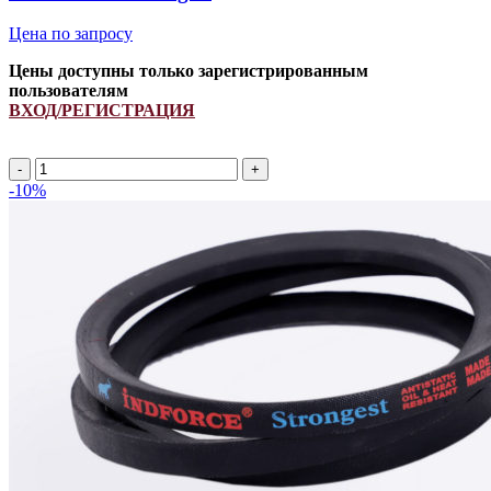
Цена по запросу
Цены доступны только зарегистрированным
пользователям
ВХОД/РЕГИСТРАЦИЯ
Количество
товара
-10%
SPA
2887Li/
2932Lp
ремень
узкоклиновой
INDFORCE
Strongest