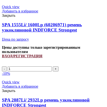
SPA
1405Li/
Quick view
1450Lp
Добавить в избранное
ремень
Закрыть
узкоклиновой
INDFORCE
SPA 1555Li/ 1600Lp (60206971) ремень
Strongest
узкоклиновой INDFORCE Strongest
Цена по запросу
Цены доступны только зарегистрированным
пользователям
ВХОД/РЕГИСТРАЦИЯ
Количество
товара
-10%
SPA
1555Li/
Quick view
1600Lp
Добавить в избранное
(60206971)
Закрыть
ремень
узкоклиновой
SPA 2887Li/ 2932Lp ремень узкоклиновой
INDFORCE
INDFORCE Strongest
Strongest