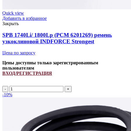
Quick view
Добавить в избранное
Закрыть
SPB 1740Li/ 1800Lp (PCM 6201269) ремень
узкоклиновой INDFORCE Strongest
Цена по запросу
Цены доступны только зарегистрированным
пользователям
ВХОД/РЕГИСТРАЦИЯ
Количество
товара
-10%
SPB
1740Li/
1800Lp
(PCM
6201269)
ремень
узкоклиновой