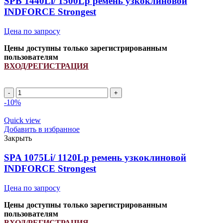
SPB 1440Li/ 1500Lp ремень узкоклиновой
Strongest
INDFORCE Strongest
Цена по запросу
Цены доступны только зарегистрированным
пользователям
ВХОД/РЕГИСТРАЦИЯ
Количество
товара
-10%
SPB
1440Li/
Quick view
1500Lp
Добавить в избранное
ремень
Закрыть
узкоклиновой
INDFORCE
SPA 1075Li/ 1120Lp ремень узкоклиновой
Strongest
INDFORCE Strongest
Цена по запросу
Цены доступны только зарегистрированным
пользователям
ВХОД/РЕГИСТРАЦИЯ