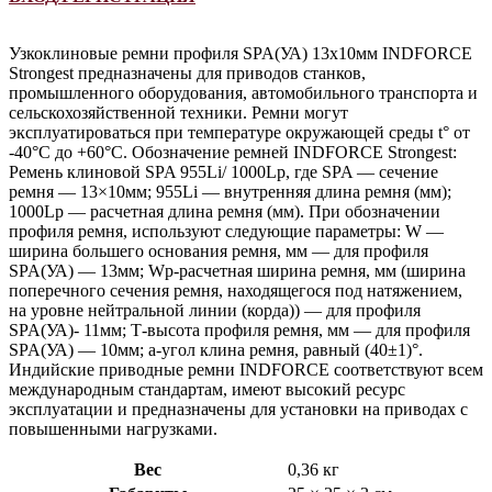
Узкоклиновые ремни профиля SPA(УА) 13х10мм INDFORCE
Strongest предназначены для приводов станков,
промышленного оборудования, автомобильного транспорта и
сельскохозяйственной техники. Ремни могут
эксплуатироваться при температуре окружающей среды t° от
-40°С до +60°С. Обозначение ремней INDFORCE Strongest:
Ремень клиновой SPA 955Li/ 1000Lp, где SPA — сечение
ремня — 13×10мм; 955Li — внутренняя длина ремня (мм);
1000Lp — расчетная длина ремня (мм). При обозначении
профиля ремня, используют следующие параметры: W —
ширина большего основания ремня, мм — для профиля
SPA(УА) — 13мм; Wp-расчетная ширина ремня, мм (ширина
поперечного сечения ремня, находящегося под натяжением,
на уровне нейтральной линии (корда)) — для профиля
SPA(УА)- 11мм; Т-высота профиля ремня, мм — для профиля
SPA(УА) — 10мм; a-угол клина ремня, равный (40±1)°.
Индийские приводные ремни INDFORCE соответствуют всем
международным стандартам, имеют высокий ресурс
эксплуатации и предназначены для установки на приводах с
повышенными нагрузками.
Вес
0,36 кг