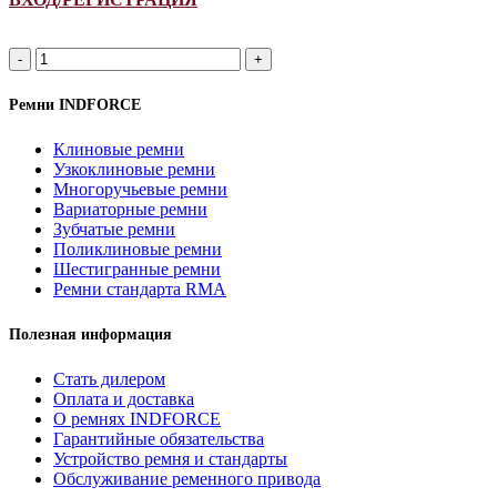
Количество
товара
SPA
Ремни INDFORCE
1075Li/
1120Lp
Клиновые ремни
ремень
Узкоклиновые ремни
узкоклиновой
Многоручьевые ремни
INDFORCE
Вариаторные ремни
Strongest
Зубчатые ремни
Поликлиновые ремни
Шестигранные ремни
Ремни стандарта RMA
Полезная информация
Стать дилером
Оплата и доставка
О ремнях INDFORCE
Гарантийные обязательства
Устройство ремня и стандарты
Обслуживание ременного привода