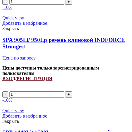
Количество
товара
-10%
SPB
1940Li/
Quick view
2000Lp
Добавить в избранное
(PCM
Закрыть
6201396)
ремень
SPA 905Li/ 950Lp ремень клиновой INDFORCE
узкоклиновой
Strongest
INDFORCE
Strongest
Цена по запросу
Цены доступны только зарегистрированным
пользователям
ВХОД/РЕГИСТРАЦИЯ
Количество
товара
-10%
SPA
905Li/
Quick view
950Lp
Добавить в избранное
ремень
Закрыть
клиновой
INDFORCE