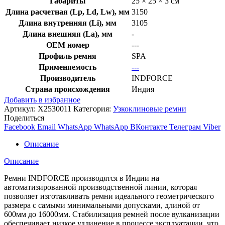
Габариты
25 × 25 × 3 см
Длина расчетная (Lp, Ld, Lw), мм
3150
Длина внутренняя (Li), мм
3105
Длина внешняя (La), мм
-
OEM номер
---
Профиль ремня
SPA
Применяемость
---
Производитель
INDFORCE
Страна происхождения
Индия
Добавить в избранное
Артикул:
X2530011
Категория:
Узкоклиновые ремни
Поделиться
Facebook
Email
WhatsApp
WhatsApp
ВКонтакте
Телеграм
Viber
Описание
Описание
Ремни INDFORCE производятся в Индии на
автоматизированной производственной линии, которая
позволяет изготавливать ремни идеального геометрического
размера с самыми минимальными допусками, длиной от
600мм до 16000мм. Стабилизация ремней после вулканизации
обеспечивает низкое удлинение в процессе эксплуатации, что