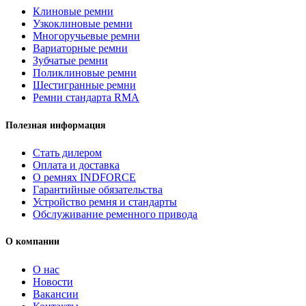
1680Lp
Клиновые ремни
ремень
Узкоклиновые ремни
узкоклиновой
Многоручьевые ремни
INDFORCE
Вариаторные ремни
Strongest
Зубчатые ремни
Поликлиновые ремни
Шестигранные ремни
Ремни стандарта RMA
Полезная информация
Стать дилером
Оплата и доставка
О ремнях INDFORCE
Гарантийные обязательства
Устройство ремня и стандарты
Обслуживание ременного привода
О компании
О нас
Новости
Вакансии