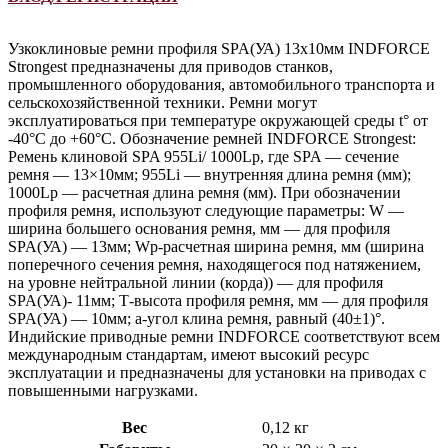
Узкоклиновые ремни профиля SPA(УА) 13х10мм INDFORCE
Strongest предназначены для приводов станков,
промышленного оборудования, автомобильного транспорта и
сельскохозяйственной техники. Ремни могут
эксплуатироваться при температуре окружающей среды t° от
-40°С до +60°С. Обозначение ремней INDFORCE Strongest:
Ремень клиновой SPA 955Li/ 1000Lp, где SPA — сечение
ремня — 13×10мм; 955Li — внутренняя длина ремня (мм);
1000Lp — расчетная длина ремня (мм). При обозначении
профиля ремня, используют следующие параметры: W —
ширина большего основания ремня, мм — для профиля
SPA(УА) — 13мм; Wp-расчетная ширина ремня, мм (ширина
поперечного сечения ремня, находящегося под натяжением,
на уровне нейтральной линии (корда)) — для профиля
SPA(УА)- 11мм; Т-высота профиля ремня, мм — для профиля
SPA(УА) — 10мм; a-угол клина ремня, равный (40±1)°.
Индийские приводные ремни INDFORCE соответствуют всем
международным стандартам, имеют высокий ресурс
эксплуатации и предназначены для установки на приводах с
повышенными нагрузками.
Вес
0,12 кг