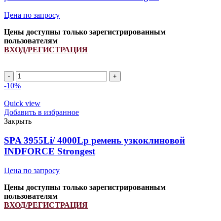
Цена по запросу
Цены доступны только зарегистрированным
пользователям
ВХОД/РЕГИСТРАЦИЯ
Количество
товара
-10%
SPB
1740Li/
Quick view
1800Lp
Добавить в избранное
(PCM
Закрыть
6201269)
ремень
SPA 3955Li/ 4000Lp ремень узкоклиновой
узкоклиновой
INDFORCE Strongest
INDFORCE
Strongest
Цена по запросу
Цены доступны только зарегистрированным
пользователям
ВХОД/РЕГИСТРАЦИЯ