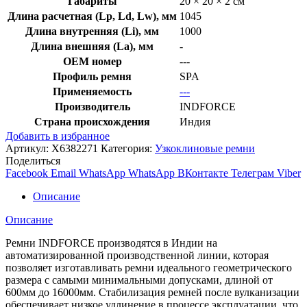
Габариты
20 × 20 × 2 см
Длина расчетная (Lp, Ld, Lw), мм
1045
Длина внутренняя (Li), мм
1000
Длина внешняя (La), мм
-
OEM номер
---
Профиль ремня
SPA
Применяемость
---
Производитель
INDFORCE
Страна происхождения
Индия
Добавить в избранное
Артикул:
X6382271
Категория:
Узкоклиновые ремни
Поделиться
Facebook
Email
WhatsApp
WhatsApp
ВКонтакте
Телеграм
Viber
Описание
Описание
Ремни INDFORCE производятся в Индии на
автоматизированной производственной линии, которая
позволяет изготавливать ремни идеального геометрического
размера с самыми минимальными допусками, длиной от
600мм до 16000мм. Стабилизация ремней после вулканизации
обеспечивает низкое удлинение в процессе эксплуатации, что