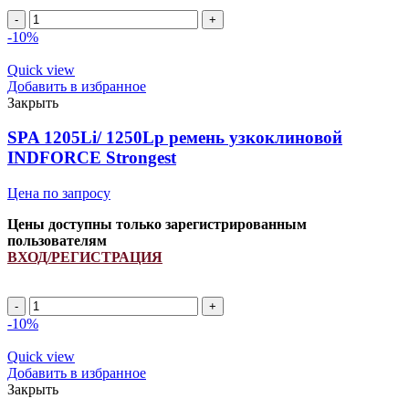
Количество
товара
-10%
SPA
3955Li/
Quick view
4000Lp
Добавить в избранное
ремень
Закрыть
узкоклиновой
INDFORCE
SPA 1205Li/ 1250Lp ремень узкоклиновой
Strongest
INDFORCE Strongest
Цена по запросу
Цены доступны только зарегистрированным
пользователям
ВХОД/РЕГИСТРАЦИЯ
Количество
товара
-10%
SPA
1205Li/
Quick view
1250Lp
Добавить в избранное
ремень
Закрыть
узкоклиновой