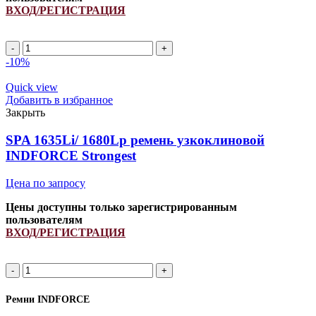
ВХОД/РЕГИСТРАЦИЯ
Количество
товара
-10%
SPB
1540Li/
Quick view
1600Lp
Добавить в избранное
(РСМ
Закрыть
6201387)
ремень
SPA 1635Li/ 1680Lp ремень узкоклиновой
узкоклиновой
INDFORCE Strongest
INDFORCE
Strongest
Цена по запросу
Цены доступны только зарегистрированным
пользователям
ВХОД/РЕГИСТРАЦИЯ
Количество
товара
SPA
Ремни INDFORCE
1635Li/