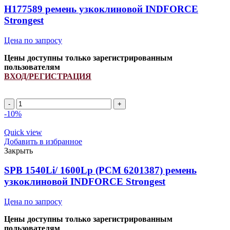
INDFORCE
H177589 ремень узкоклиновой INDFORCE
Strongest
Strongest
Цена по запросу
Цены доступны только зарегистрированным
пользователям
ВХОД/РЕГИСТРАЦИЯ
Количество
товара
-10%
H177589
ремень
Quick view
узкоклиновой
Добавить в избранное
INDFORCE
Закрыть
Strongest
SPB 1540Li/ 1600Lp (РСМ 6201387) ремень
узкоклиновой INDFORCE Strongest
Цена по запросу
Цены доступны только зарегистрированным
пользователям