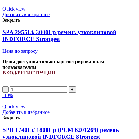
SPA
3105Li/
Quick view
3150Lp
Добавить в избранное
ремень
Закрыть
узкоклиновой
INDFORCE
SPA 2955Li/ 3000Lp ремень узкоклиновой
Strongest
INDFORCE Strongest
Цена по запросу
Цены доступны только зарегистрированным
пользователям
ВХОД/РЕГИСТРАЦИЯ
Количество
товара
-10%
SPA
2955Li/
Quick view
3000Lp
Добавить в избранное
ремень
Закрыть
узкоклиновой
INDFORCE
SPB 1740Li/ 1800Lp (PCM 6201269) ремень
Strongest
узкоклиновой INDFORCE Strongest