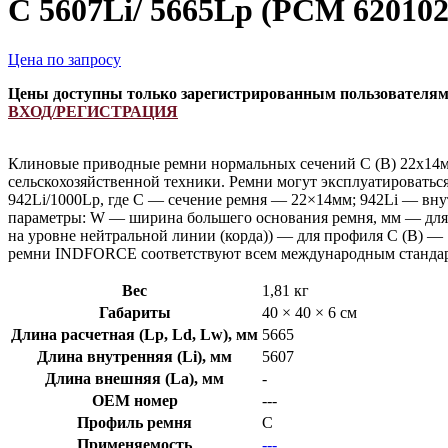
C 5607Li/ 5665Lp (РСМ 62010
Цена по запросу
Цены доступны только зарегистрированным пользователя
ВХОД/РЕГИСТРАЦИЯ
Клиновые приводные ремни нормальных сечений С (В) 22х14м
сельскохозяйственной техники. Ремни могут эксплуатироватьс
942Li/1000Lp, где C — сечение ремня — 22×14мм; 942Li — вну
параметры: W — ширина большего основания ремня, мм — для 
на уровне нейтральной линии (корда)) — для профиля С (В) —
ремни INDFORCE соответствуют всем международным стандарт
Вес
1,81 кг
Габариты
40 × 40 × 6 см
Длина расчетная (Lp, Ld, Lw), мм
5665
Длина внутренняя (Li), мм
5607
Длина внешняя (La), мм
-
OEM номер
---
Профиль ремня
C
Применяемость
---