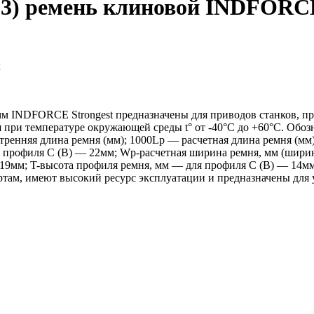
23) ремень клиновой INDFORCE
м
м INDFORCE Strongest предназначены для приводов станков, п
я при температуре окружающей среды t° от -40°С до +60°С. Обо
тренняя длина ремня (мм); 1000Lp — расчетная длина ремня (м
профиля С (В) — 22мм; Wp-расчетная ширина ремня, мм (ширин
 19мм; T-высота профиля ремня, мм — для профиля С (В) — 14мм
ам, имеют высокий ресурс эксплуатации и предназначены для 