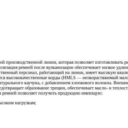
 производственной линии, которая позволяет изготавливать ре
изация ремней после вулканизации обеспечивает низкое удлине
твенный персонал, работающий на линии, имеет высокую квалиф
уются высококачественные корды (HMLS — низкорастяжимый мал
натурального каучука, с добавлением хлопкового волокна. Внеш
дотвращает образование трещин, обеспечивает масло- и теплост
ва ремней позволяет получить продукцию имеющую:
ысоким нагрузкам;