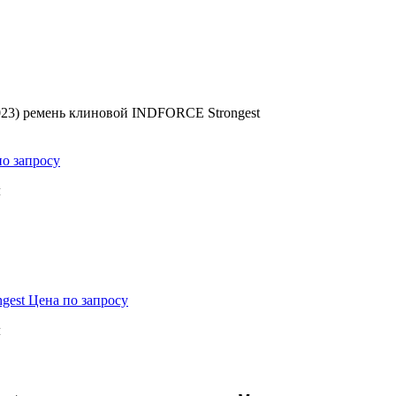
23) ремень клиновой INDFORCE Strongest
по запросу
м
ngest
Цена по запросу
м