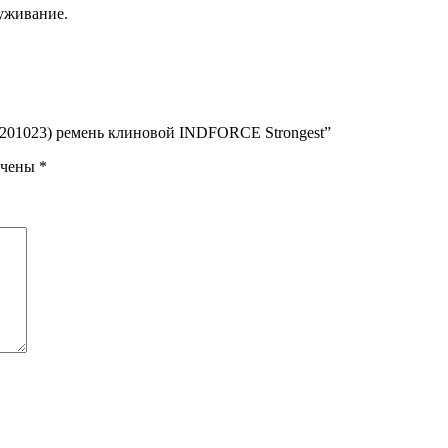
уживание.
 6201023) ремень клиновой INDFORCE Strongest”
ечены
*