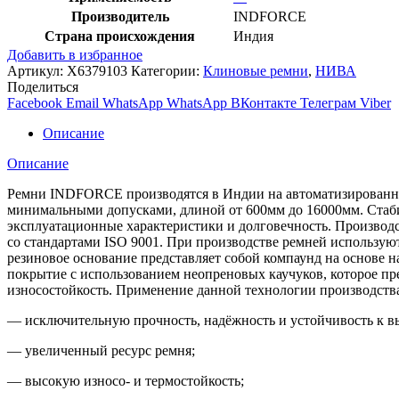
Производитель
INDFORCE
Страна происхождения
Индия
Добавить в избранное
Артикул:
X6379103
Категории:
Клиновые ремни
,
НИВА
Поделиться
Facebook
Email
WhatsApp
WhatsApp
ВКонтакте
Телеграм
Viber
Описание
Описание
Ремни INDFORCE производятся в Индии на автоматизированной
минимальными допусками, длиной от 600мм до 16000мм. Стабил
эксплуатационные характеристики и долговечность. Производс
со стандартами ISO 9001. При производстве ремней использ
резиновое основание представляет собой компаунд на основе 
покрытие с использованием неопреновых каучуков, которое пре
износостойкость. Применение данной технологии производст
— исключительную прочность, надёжность и устойчивость к в
— увеличенный ресурс ремня;
— высокую износо- и термостойкость;