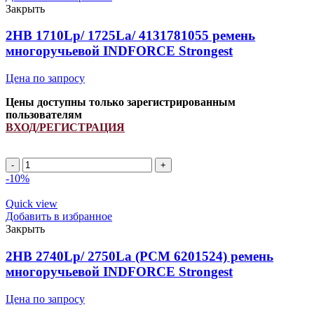
ремень
Закрыть
многоручьевой
INDFORCE
2HB 1710Lp/ 1725La/ 4131781055 ремень
Strongest
многоручьевой INDFORCE Strongest
Цена по запросу
Цены доступны только зарегистрированным
пользователям
ВХОД/РЕГИСТРАЦИЯ
Количество
товара
-10%
2HB
1710Lp/
Quick view
1725La/
Добавить в избранное
4131781055
Закрыть
ремень
многоручьевой
2HB 2740Lp/ 2750La (РСМ 6201524) ремень
INDFORCE
многоручьевой INDFORCE Strongest
Strongest
Цена по запросу