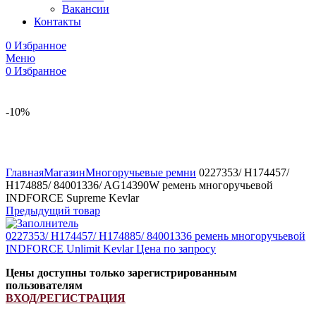
Вакансии
Контакты
0
Избранное
Меню
0
Избранное
-10%
Увеличить
Главная
Магазин
Многоручьевые ремни
0227353/ H174457/
H174885/ 84001336/ AG14390W ремень многоручьевой
INDFORCE Supreme Kevlar
Предыдущий товар
0227353/ H174457/ H174885/ 84001336 ремень многоручьевой
INDFORCE Unlimit Kevlar
Цена по запросу
Цены доступны только зарегистрированным
пользователям
ВХОД/РЕГИСТРАЦИЯ