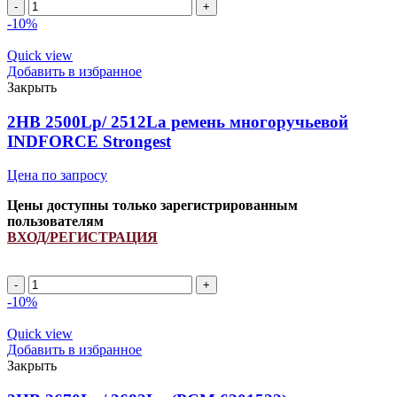
Количество
товара
-10%
2HB
2350Lp/
Quick view
2362La
Добавить в избранное
(PCM
Закрыть
6201383)
ремень
2HB 2500Lp/ 2512La ремень многоручьевой
многоручьевой
INDFORCE Strongest
INDFORCE
Strongest
Цена по запросу
Цены доступны только зарегистрированным
пользователям
ВХОД/РЕГИСТРАЦИЯ
Количество
товара
-10%
2HB
2500Lp/
Quick view
2512La
Добавить в избранное
ремень
Закрыть
многоручьевой
INDFORCE