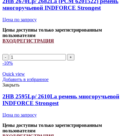
2HB 2670Lp/ 2682La (PCM 6201522) ремень
Strongest
многоручьевой INDFORCE Strongest
Цена по запросу
Цены доступны только зарегистрированным
пользователям
ВХОД/РЕГИСТРАЦИЯ
Количество
товара
-10%
2HB
2670Lp/
Quick view
2682La
Добавить в избранное
(PCM
Закрыть
6201522)
ремень
2HB 2595Lp/ 2610La ремень многоручьевой
многоручьевой
INDFORCE Strongest
INDFORCE
Strongest
Цена по запросу
Цены доступны только зарегистрированным
пользователям