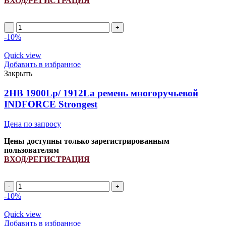
ВХОД/РЕГИСТРАЦИЯ
Количество
товара
-10%
2HB
2595Lp/
Quick view
2610La
Добавить в избранное
ремень
Закрыть
многоручьевой
INDFORCE
2HB 1900Lp/ 1912La ремень многоручьевой
Strongest
INDFORCE Strongest
Цена по запросу
Цены доступны только зарегистрированным
пользователям
ВХОД/РЕГИСТРАЦИЯ
Количество
товара
-10%
2HB
1900Lp/
Quick view
1912La
Добавить в избранное