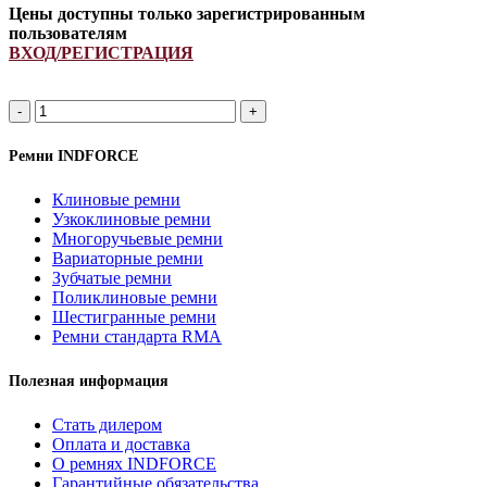
Цены доступны только зарегистрированным
пользователям
ВХОД/РЕГИСТРАЦИЯ
Количество
товара
2HB
Ремни INDFORCE
2740Lp/
2750La
Клиновые ремни
(РСМ
Узкоклиновые ремни
6201524)
Многоручьевые ремни
ремень
Вариаторные ремни
многоручьевой
Зубчатые ремни
INDFORCE
Поликлиновые ремни
Strongest
Шестигранные ремни
Ремни стандарта RMA
Полезная информация
Стать дилером
Оплата и доставка
О ремнях INDFORCE
Гарантийные обязательства