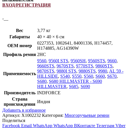
ВХОД/РЕГИСТРАЦИЯ
‘—
Вес
3,77 кг
Габариты
40 × 40 × 6 см
0227353, 1002641, 84001336, H174457,
OEM номер
H174885, AG14390W
Профиль ремня
2HC
9560
,
9560I STS
,
9560SH
,
9560STS
,
9660
,
9660STS
,
9670STS
,
9770STS
,
9860STS
,
9870STS
,
9880I STS
,
9880STS
,
9980
,
AL 59 -
Применяемость
HILLSIDE
,
S540
,
S550
,
S560
,
S660
,
S670
,
S680
,
S680 HILLMASTER - S690
HILLMASTER
,
S685
,
S690
Производитель
INDFORCE
Страна
Индия
происхождения
Добавить в избранное
Артикул:
X1002232
Категория:
Многоручьевые ремни
Поделиться
Facebook
Email
WhatsApp
WhatsApp
ВКонтакте
Телеграм
Viber