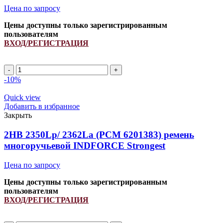
Цена по запросу
Цены доступны только зарегистрированным
пользователям
ВХОД/РЕГИСТРАЦИЯ
Количество
товара
-10%
2HB
1650Lp/
Quick view
1665La
Добавить в избранное
(PCM
Закрыть
6201493/
917533.0)
2HB 2350Lp/ 2362La (PCM 6201383) ремень
ремень
многоручьевой INDFORCE Strongest
многоручьевой
INDFORCE
Цена по запросу
Strongest
Цены доступны только зарегистрированным
пользователям
ВХОД/РЕГИСТРАЦИЯ