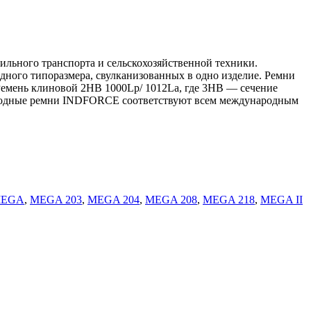
льного транспорта и сельскохозяйственной техники.
дного типоразмера, свулканизованных в одно изделие. Ремни
 Ремень клиновой 2HB 1000Lp/ 1012La, где 3HB — сечение
риводные ремни INDFORCE соответствуют всем международным
EGA
,
MEGA 203
,
MEGA 204
,
MEGA 208
,
MEGA 218
,
MEGA II