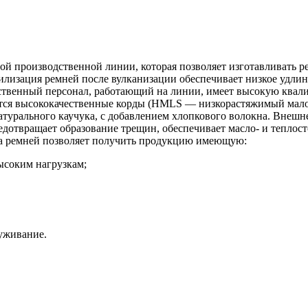
 производственной линии, которая позволяет изготавливать ре
изация ремней после вулканизации обеспечивает низкое удлине
твенный персонал, работающий на линии, имеет высокую квалиф
уются высококачественные корды (HMLS — низкорастяжимый мал
натурального каучука, с добавлением хлопкового волокна. Внеш
дотвращает образование трещин, обеспечивает масло- и теплост
ва ремней позволяет получить продукцию имеющую:
ысоким нагрузкам;
уживание.