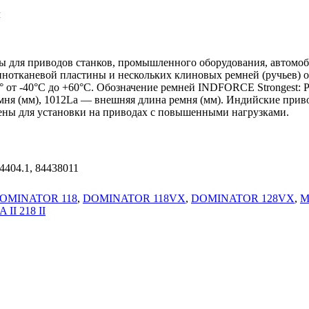
м
для приводов станков, промышленного оборудования, автомоби
нотканевой пластины и нескольких клиновых ремней (ручьев) о
° от -40°С до +60°С. Обозначение ремней INDFORCE Strongest:
ремня (мм), 1012La — внешняя длина ремня (мм). Индийские п
чены для установки на приводах с повышенными нагрузками.
4404.1, 84438011
OMINATOR 118
,
DOMINATOR 118VX
,
DOMINATOR 128VX
,
M
II 218 II