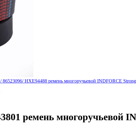
1X/ 86523096/ HXE94488 ремень многоручьевой INDFORCE Strong
м
8443801 ремень многоручьевой 