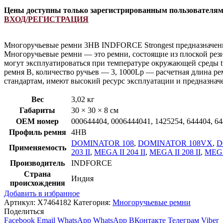
Цены доступны только зарегистрированным пользователя
ВХОД/РЕГИСТРАЦИЯ
Многоручьевые ремни 3HB INDFORCE Strongest предназначены 
Многоручьевые ремни — это ремни, состоящие из плоской рези
могут эксплуатироваться при температуре окружающей среды t
ремня B, количество ручьев — 3, 1000Lp — расчетная длина 
стандартам, имеют высокий ресурс эксплуатации и предназна
Вес
3,02 кг
Габариты
30 × 30 × 8 см
OEM номер
000644404, 0006444041, 1425254, 644404, 64
Профиль ремня
4HB
DOMINATOR 108
,
DOMINATOR 108VX
,
D
Применяемость
203 II
,
MEGA II 204 II
,
MEGA II 208 II
,
MEGA 
Производитель
INDFORCE
Страна
Индия
происхождения
Добавить в избранное
Артикул:
X7464182
Категория:
Многоручьевые ремни
Поделиться
Facebook
Email
WhatsApp
WhatsApp
ВКонтакте
Телеграм
Viber