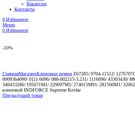
Вакансии
Контакты
0
Избранное
Меню
0
Избранное
-10%
Увеличить
Главная
Магазин
Клиновые ремни
Z67285/ 9704-11512/ 1276707C1
0009364090/ 0111 6096/ 088-002215-3.231/ 1116096/ 43303430/
340433286/ 195671M1/ 229097M1/ 274015M91/ 281560M1/ 320623
клиновой INDFORCE Supreme Kevlar
Предыдущий товар