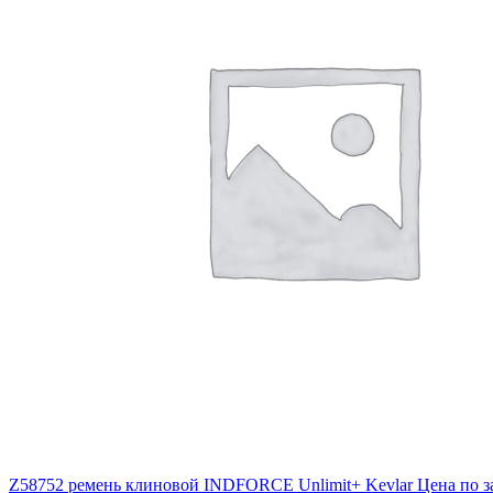
Z58752 ремень клиновой INDFORCE Unlimit+ Kevlar
Цена по з