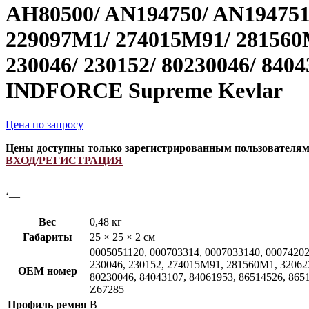
AH80500/ AN194750/ AN194751/
229097M1/ 274015M91/ 281560
230046/ 230152/ 80230046/ 840
INDFORCE Supreme Kevlar
Цена по запросу
Цены доступны только зарегистрированным пользователя
ВХОД/РЕГИСТРАЦИЯ
‘—
Вес
0,48 кг
Габариты
25 × 25 × 2 см
0005051120, 000703314, 0007033140, 00074202
230046, 230152, 274015M91, 281560M1, 320623
OEM номер
80230046, 84043107, 84061953, 86514526, 86
Z67285
Профиль ремня
B