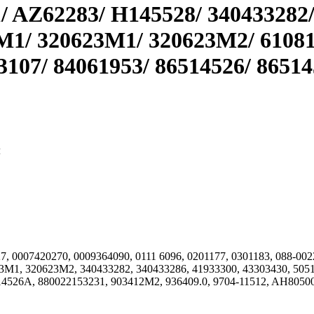
 AZ62283/ H145528/ 340433282/
M1/ 320623M1/ 320623M2/ 61081
43107/ 84061953/ 86514526/ 865
м
7, 0007420270, 0009364090, 0111 6096, 0201177, 0301183, 088-00
M1, 320623M2, 340433282, 340433286, 41933300, 43303430, 50511
514526A, 880022153231, 903412M2, 936409.0, 9704-11512, AH805