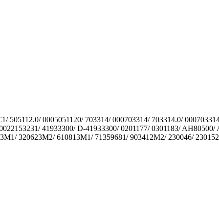
/ 505112.0/ 0005051120/ 703314/ 000703314/ 703314.0/ 000703314
 880022153231/ 41933300/ D-41933300/ 0201177/ 0301183/ AH8050
M1/ 320623M2/ 610813M1/ 71359681/ 903412M2/ 230046/ 230152/