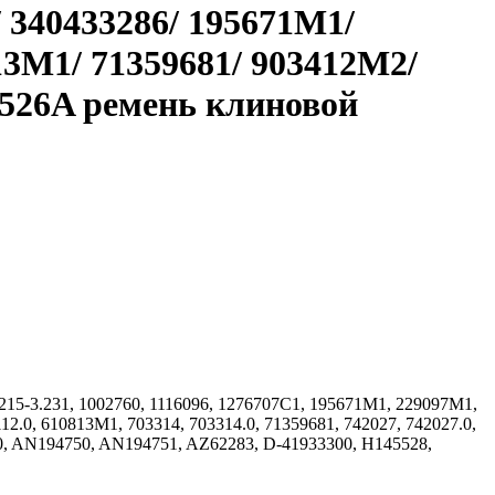
 340433286/ 195671M1/
3M1/ 71359681/ 903412M2/
14526A ремень клиновой
2215-3.231, 1002760, 1116096, 1276707C1, 195671M1, 229097M1,
2.0, 610813M1, 703314, 703314.0, 71359681, 742027, 742027.0,
00, AN194750, AN194751, AZ62283, D-41933300, H145528,