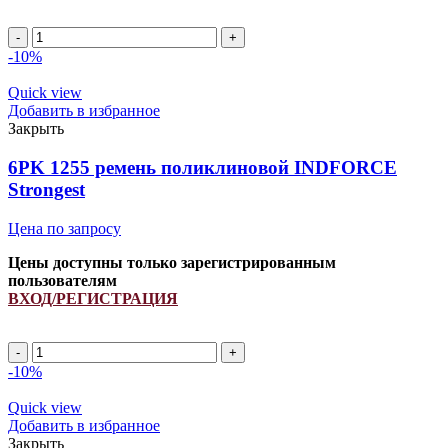
Количество
товара
-10%
8PK
1829/
Quick view
3289448/
Добавить в избранное
3103698/
Закрыть
87699094
ремень
6PK 1255 ремень поликлиновой INDFORCE
поликлиновой
Strongest
INDFORCE
Strongest
Цена по запросу
Цены доступны только зарегистрированным
пользователям
ВХОД/РЕГИСТРАЦИЯ
Количество
товара
-10%
6PK
1255
Quick view
ремень
Добавить в избранное
поликлиновой
Закрыть