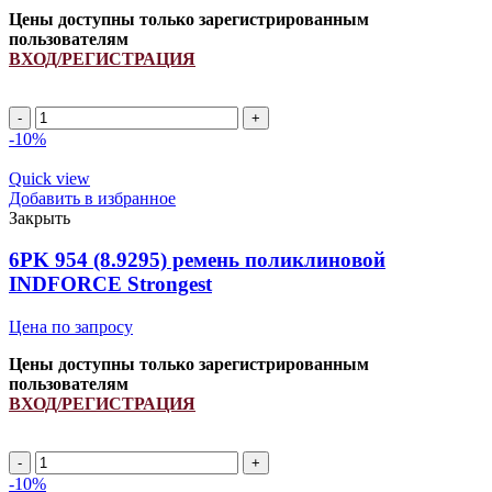
INDFORCE
Цены доступны только зарегистрированным
Strongest
пользователям
ВХОД/РЕГИСТРАЦИЯ
Количество
товара
-10%
6PK
1496Lp
Quick view
ремень
Добавить в избранное
поликлиновой
Закрыть
INDFORCE
Strongest
6PK 954 (8.9295) ремень поликлиновой
INDFORCE Strongest
Цена по запросу
Цены доступны только зарегистрированным
пользователям
ВХОД/РЕГИСТРАЦИЯ
Количество
товара
-10%