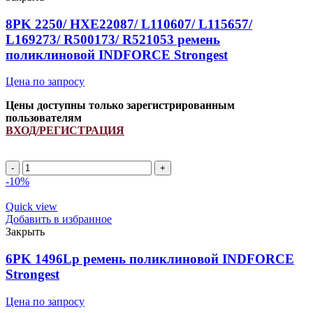
INDFORCE
Strongest
8PK 2250/ HXE22087/ L110607/ L115657/
L169273/ R500173/ R521053 ремень
поликлиновой INDFORCE Strongest
Цена по запросу
Цены доступны только зарегистрированным
пользователям
ВХОД/РЕГИСТРАЦИЯ
Количество
товара
-10%
8PK
2250/
Quick view
HXE22087/
Добавить в избранное
L110607/
Закрыть
L115657/
L169273/
6PK 1496Lp ремень поликлиновой INDFORCE
R500173/
Strongest
R521053
ремень
Цена по запросу
поликлиновой