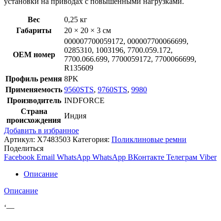
установки на приводах с повышенными нагрузками.
Вес
0,25 кг
Габариты
20 × 20 × 3 см
000007700059172, 000007700066699,
0285310, 1003196, 7700.059.172,
OEM номер
7700.066.699, 7700059172, 7700066699,
R135609
Профиль ремня
8PK
Применяемость
9560STS
,
9760STS
,
9980
Производитель
INDFORCE
Страна
Индия
происхождения
Добавить в избранное
Артикул:
X7483503
Категория:
Поликлиновые ремни
Поделиться
Facebook
Email
WhatsApp
WhatsApp
ВКонтакте
Телеграм
Viber
Описание
Описание
‘—