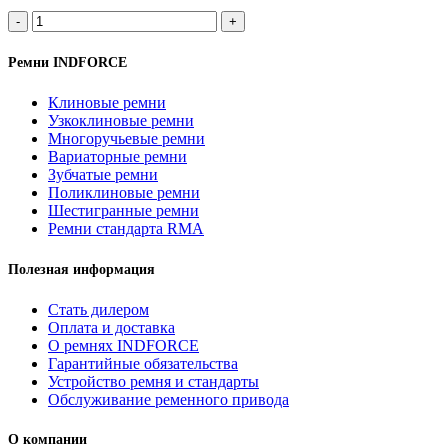
Количество
товара
12PK
Ремни INDFORCE
2193Lp
ремень
Клиновые ремни
поликлиновой
Узкоклиновые ремни
INDFORCE
Многоручьевые ремни
Strongest
Вариаторные ремни
Зубчатые ремни
Поликлиновые ремни
Шестигранные ремни
Ремни стандарта RMA
Полезная информация
Стать дилером
Оплата и доставка
О ремнях INDFORCE
Гарантийные обязательства
Устройство ремня и стандарты
Обслуживание ременного привода
О компании