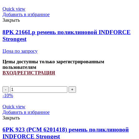
6PK
954
Quick view
(8.9295)
Добавить в избранное
ремень
Закрыть
поликлиновой
INDFORCE
8PK 2166Lp ремень поликлиновой INDFORCE
Strongest
Strongest
Цена по запросу
Цены доступны только зарегистрированным
пользователям
ВХОД/РЕГИСТРАЦИЯ
Количество
товара
-10%
8PK
2166Lp
Quick view
ремень
Добавить в избранное
поликлиновой
Закрыть
INDFORCE
Strongest
6PK 923 (РСМ 6201418) ремень поликлиновой
INDFORCE Strongest