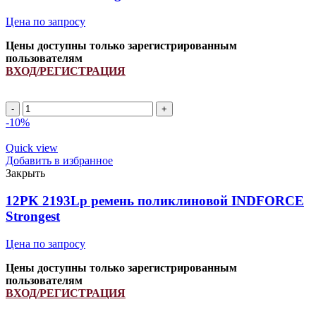
Цена по запросу
Цены доступны только зарегистрированным
пользователям
ВХОД/РЕГИСТРАЦИЯ
Количество
товара
-10%
6PK
923
Quick view
(РСМ
Добавить в избранное
6201418)
Закрыть
ремень
поликлиновой
12PK 2193Lp ремень поликлиновой INDFORCE
INDFORCE
Strongest
Strongest
Цена по запросу
Цены доступны только зарегистрированным
пользователям
ВХОД/РЕГИСТРАЦИЯ