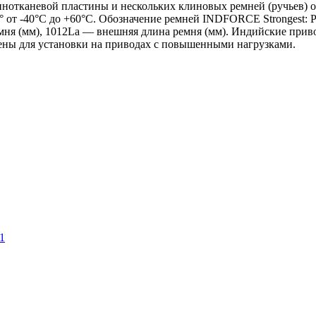
нотканевой пластины и нескольких клиновых ремней (ручьев) о
° от -40°С до +60°С. Обозначение ремней INDFORCE Strongest:
ремня (мм), 1012La — внешняя длина ремня (мм). Индийские п
чены для установки на приводах с повышенными нагрузками.
1