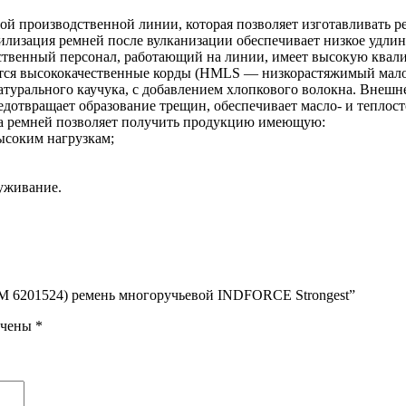
 производственной линии, которая позволяет изготавливать ре
изация ремней после вулканизации обеспечивает низкое удлине
твенный персонал, работающий на линии, имеет высокую квалиф
уются высококачественные корды (HMLS — низкорастяжимый мал
натурального каучука, с добавлением хлопкового волокна. Внеш
дотвращает образование трещин, обеспечивает масло- и теплост
ва ремней позволяет получить продукцию имеющую:
ысоким нагрузкам;
уживание.
СМ 6201524) ремень многоручьевой INDFORCE Strongest”
ечены
*