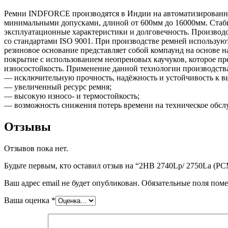
Ремни INDFORCE производятся в Индии на автоматизированной
минимальными допусками, длиной от 600мм до 16000мм. Стабил
эксплуатационные характеристики и долговечность. Производс
со стандартами ISO 9001. При производстве ремней использ
резиновое основание представляет собой компаунд на основе 
покрытие с использованием неопреновых каучуков, которое пре
износостойкость. Применение данной технологии производст
— исключительную прочность, надёжность и устойчивость к в
— увеличенный ресурс ремня;
— высокую износо- и термостойкость;
— возможность снижения потерь времени на техническое обсл
Отзывы
Отзывов пока нет.
Будьте первым, кто оставил отзыв на “2HB 2740Lp/ 2750La (Р
Ваш адрес email не будет опубликован.
Обязательные поля пом
Ваша оценка
*