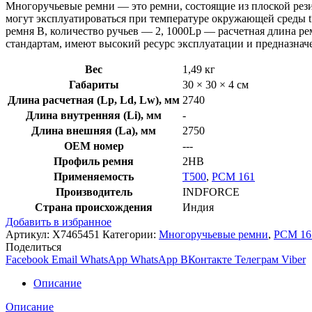
Многоручьевые ремни — это ремни, состоящие из плоской рези
могут эксплуатироваться при температуре окружающей среды t
ремня B, количество ручьев — 2, 1000Lp — расчетная длина 
стандартам, имеют высокий ресурс эксплуатации и предназна
Вес
1,49 кг
Габариты
30 × 30 × 4 см
Длина расчетная (Lp, Ld, Lw), мм
2740
Длина внутренняя (Li), мм
-
Длина внешняя (La), мм
2750
OEM номер
---
Профиль ремня
2HB
Применяемость
T500
,
РСМ 161
Производитель
INDFORCE
Страна происхождения
Индия
Добавить в избранное
Артикул:
X7465451
Категории:
Многоручьевые ремни
,
РСМ 16
Поделиться
Facebook
Email
WhatsApp
WhatsApp
ВКонтакте
Телеграм
Viber
Описание
Описание