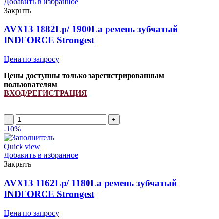
Добавить в избранное
INDFORCE
Закрыть
Strongest
AVX13 1882Lp/ 1900La ремень зубчатый
INDFORCE Strongest
Цена по запросу
Цены доступны только зарегистрированным
пользователям
ВХОД/РЕГИСТРАЦИЯ
Количество
товара
-10%
AVX13
1882Lp/
Quick view
1900La
Добавить в избранное
ремень
Закрыть
зубчатый
INDFORCE
AVX13 1162Lp/ 1180La ремень зубчатый
Strongest
INDFORCE Strongest
Цена по запросу