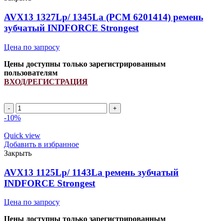
зубчатый
INDFORCE
AVX13 1327Lp/ 1345La (PCM 6201414) ремень
Strongest
зубчатый INDFORCE Strongest
Цена по запросу
Цены доступны только зарегистрированным
пользователям
ВХОД/РЕГИСТРАЦИЯ
Количество
товара
-10%
AVX13
1327Lp/
Quick view
1345La
Добавить в избранное
(PCM
Закрыть
6201414)
ремень
AVX13 1125Lp/ 1143La ремень зубчатый
зубчатый
INDFORCE Strongest
INDFORCE
Strongest
Цена по запросу
Цены доступны только зарегистрированным