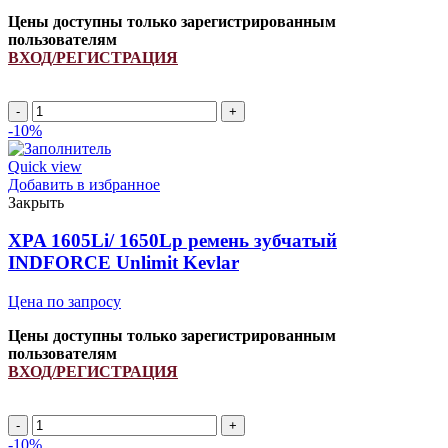
Цены доступны только зарегистрированным
пользователям
ВХОД/РЕГИСТРАЦИЯ
Количество
товара
-10%
AVX13
1162Lp/
Quick view
1180La
Добавить в избранное
ремень
Закрыть
зубчатый
INDFORCE
XPA 1605Li/ 1650Lp ремень зубчатый
Strongest
INDFORCE Unlimit Kevlar
Цена по запросу
Цены доступны только зарегистрированным
пользователям
ВХОД/РЕГИСТРАЦИЯ
Количество
товара
-10%