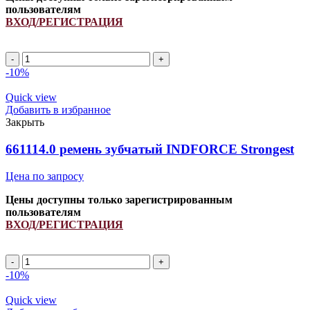
пользователям
ВХОД/РЕГИСТРАЦИЯ
Количество
товара
-10%
AVX13
1125Lp/
Quick view
1143La
Добавить в избранное
ремень
Закрыть
зубчатый
INDFORCE
661114.0 ремень зубчатый INDFORCE Strongest
Strongest
Цена по запросу
Цены доступны только зарегистрированным
пользователям
ВХОД/РЕГИСТРАЦИЯ
Количество
товара
-10%
661114.0
ремень
Quick view
зубчатый