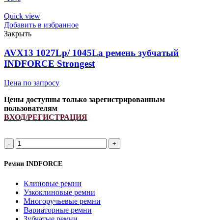
XPA
1605Li/
Quick view
1650Lp
Добавить в избранное
ремень
Закрыть
зубчатый
INDFORCE
AVX13 1027Lp/ 1045La ремень зубчатый
Unlimit
INDFORCE Strongest
Kevlar
Цена по запросу
Цены доступны только зарегистрированным
пользователям
ВХОД/РЕГИСТРАЦИЯ
Количество
товара
AVX13
Ремни INDFORCE
1027Lp/
1045La
Клиновые ремни
ремень
Узкоклиновые ремни
зубчатый
Многоручьевые ремни
INDFORCE
Вариаторные ремни
Strongest
Зубчатые ремни