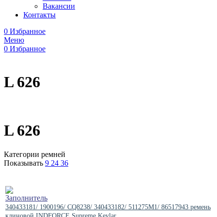
Вакансии
Контакты
0
Избранное
Меню
0
Избранное
L 626
L 626
Категории ремней
Показывать
9
24
36
340433181/ 1900196/ CQ8238/ 340433182/ 511275M1/ 86517943 ремень
клиновой INDFORCE Supreme Kevlar