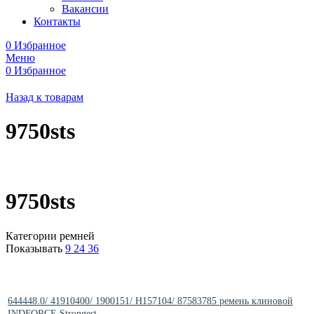
Вакансии
Контакты
0
Избранное
Меню
0
Избранное
Назад к товарам
9750sts
9750sts
Категории ремней
Показывать
9
24
36
644448.0/ 41910400/ 1900151/ H157104/ 87583785 ремень клиновой
INDFORCE Strongest