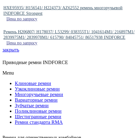
HXE95935/ H156541/ H224373/ AZ62552 ремень многоручьевой
INDFORCE Strongest
Цена по запросу
Ремень H206807/ H178037/ L53299/ 038355T1/ 1041614M1/ 216897M1/
2839975M1/ 2839978M1/ 615790/ 84045751/ 86517938 INDFORCE
Цена по запросу
закрыть
Приводные ремни INDFORCE
Menu
Клиновые ремни
Узкоклиновые ремни
Многоручьевые ремни
Вариаторные ремни
Зубчатые ремни
Поликлиновые ремни
Шестигранные ремни
Ремни стандарта RMA
Ремни для отечественных комбайнов