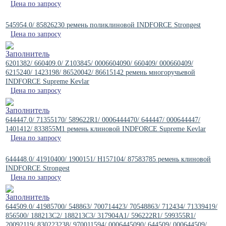
Цена по запросу
545954.0/ 85826230 ремень поликлиновой INDFORCE Strongest
Цена по запросу
6201382/ 660409.0/ Z103845/ 0006604090/ 660409/ 000660409/
6215240/ 1423198/ 86520042/ 86615142 ремень многоручьевой
INDFORCE Supreme Kevlar
Цена по запросу
644447.0/ 71355170/ 589622R1/ 0006444470/ 644447/ 000644447/
1401412/ 833855M1 ремень клиновой INDFORCE Supreme Kevlar
Цена по запросу
644448.0/ 41910400/ 1900151/ H157104/ 87583785 ремень клиновой
INDFORCE Strongest
Цена по запросу
644509.0/ 41985700/ 548863/ 700714423/ 70548863/ 712434/ 71339419/
856500/ 188213C2/ 188213C3/ 317904A1/ 596222R1/ 599355R1/
20092119/ 830223238/ 970011594/ 0006445090/ 644509/ 000644509/