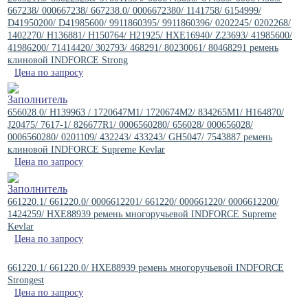
667238/ 000667238/ 667238.0/ 0006672380/ 1141758/ 6154999/
D41950200/ D41985600/ 9911860395/ 9911860396/ 0202245/ 0202268/
1402270/ H136881/ H150764/ H21925/ HXE16940/ Z23693/ 41985600/
41986200/ 71414420/ 302793/ 468291/ 80230061/ 80468291 ремень
клиновой INDFORCE Strong
Цена по запросу
656028.0/ H139963 / 1720647M1/ 1720674M2/ 834265M1/ H164870/
J20475/ 7617-1/ 826677R1/ 0006560280/ 656028/ 000656028/
0006560280/ 0201109/ 432243/ 433243/ GH5047/ 7543887 ремень
клиновой INDFORCE Supreme Kevlar
Цена по запросу
661220.1/ 661220.0/ 0006612201/ 661220/ 000661220/ 0006612200/
1424259/ HXE88939 ремень многоручьевой INDFORCE Supreme
Kevlar
Цена по запросу
661220.1/ 661220.0/ HXE88939 ремень многоручьевой INDFORCE
Strongest
Цена по запросу