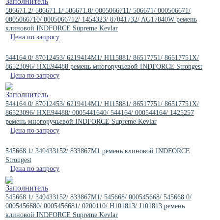
506671.2/ 506671.1/ 506671.0/ 0005066711/ 506671/ 000506671/
0005066710/ 0005066712/ 1454323/ 87041732/ AG17840W ремень
клиновой INDFORCE Supreme Kevlar
Цена по запросу
544164.0/ 87012453/ 6219414M1/ H115881/ 86517751/ 86517751X/
86523096/ HXE94488 ремень многоручьевой INDFORCE Strongest
Цена по запросу
544164.0/ 87012453/ 6219414M1/ H115881/ 86517751/ 86517751X/
86523096/ HXE94488/ 0005441640/ 544164/ 000544164/ 1425257
ремень многоручьевой INDFORCE Supreme Kevlar
Цена по запросу
545668.1/ 340433152/ 833867M1 ремень клиновой INDFORCE
Strongest
Цена по запросу
545668.1/ 340433152/ 833867M1/ 545668/ 000545668/ 545668.0/
0005456680/ 0005456681/ 0200110/ H101813/ J101813 ремень
клиновой INDFORCE Supreme Kevlar